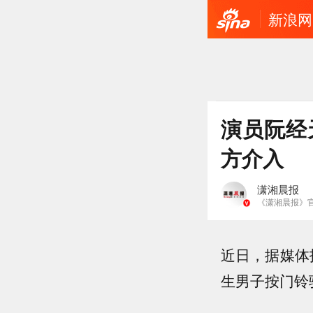
新浪网
演员阮经
方介入
潇湘晨报
《潇湘晨报》
近日，据媒体
生男子按门铃