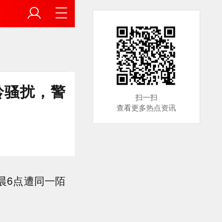
铃骚扰，警
扫一扫
查看更多热点资讯
晨6点遭同一陌