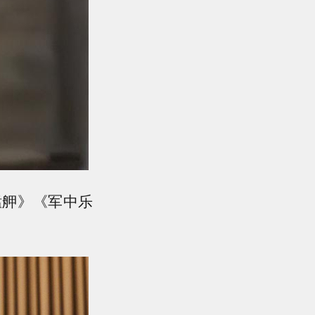
艋舺》《军中乐