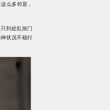
近这么多邻居，
不只到处乱按门
精神状况不稳行