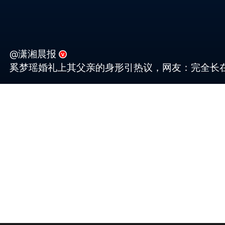
@潇湘晨报
奚梦瑶婚礼上其父亲的身形引热议，网友：完全长