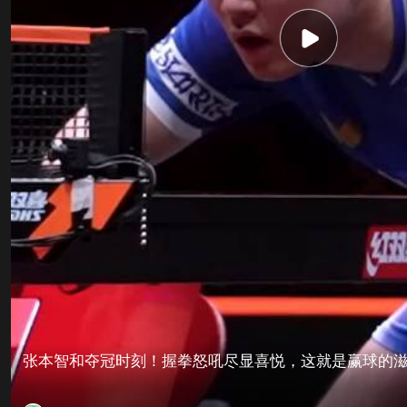
张本智和夺冠时刻！握拳怒吼尽显喜悦，这就是赢球的