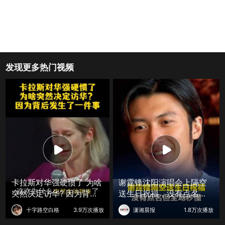
发现更多热门视频
卡拉斯对华强硬惯了 为啥
谢霆锋沈阳演唱会上隔空
突然决定访华? 因为背后
送生日祝福，没有点名但
发生了一件事
全场秒懂
十字路空白格
3.9万次播放
潇湘晨报
1.8万次播放