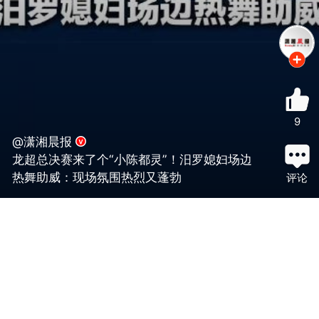
9
@潇湘晨报
龙超总决赛来了个“小陈都灵”！汨罗媳妇场边
热舞助威：现场氛围热烈又蓬勃
评论