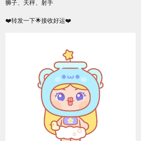
狮子、天秤、射手
❤️转发一下🌟接收好运❤️