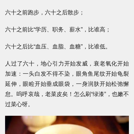
六十之前跑步，六十之后散步；
六十之前比“学历、职务、薪水”，比谁高；
六十之后比“血压、血脂、血糖”，比谁低。
人过了六十，地心引力开始发威，衰老氧化开始
加速：一头白发不得不染，眼角鱼尾纹开始龟裂
延伸，眼睑开始垂成眼袋，一身润肤开始松弛懈
怠。呜呼哀哉，老菜皮矣！怎么刷“绿漆”，也嫩不
过菜心呀。