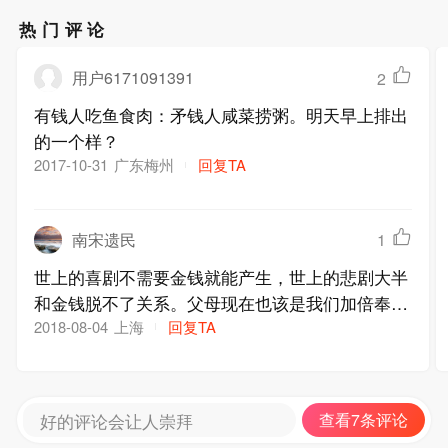
热门评论
用户6171091391
2
有钱人吃鱼食肉：矛钱人咸菜捞粥。明天早上排出
的一个样？
广东梅州
回复TA
2017-10-31
南宋遗民
1
世上的喜剧不需要金钱就能产生，世上的悲剧大半
和金钱脱不了关系。父母现在也该是我们加倍奉还
的时候了，奉还的是孝，但永远还不清。
上海
回复TA
2018-08-04
好的评论会让人崇拜
查看7条评论