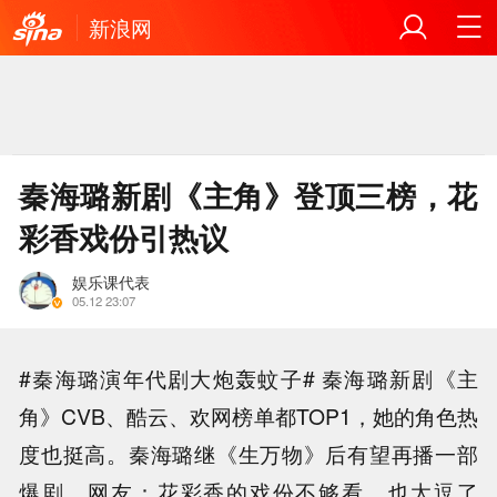
新浪网
秦海璐新剧《主角》登顶三榜，花
彩香戏份引热议
娱乐课代表
05.12 23:07
#秦海璐演年代剧大炮轰蚊子# 秦海璐新剧《主
角》CVB、酷云、欢网榜单都TOP1，她的角色热
度也挺高。秦海璐继《生万物》后有望再播一部
爆剧。网友：花彩香的戏份不够看，也太逗了