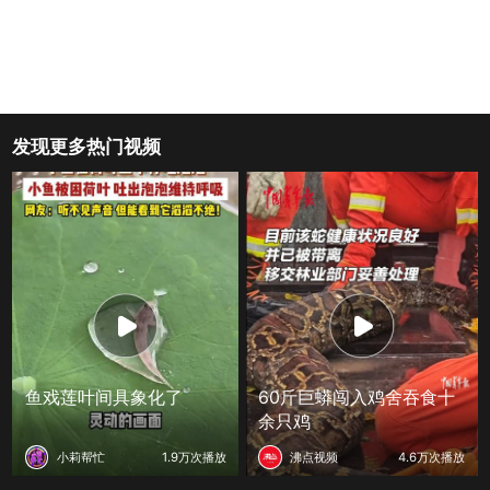
发现更多热门视频
鱼戏莲叶间具象化了
60斤巨蟒闯入鸡舍吞食十
余只鸡
小莉帮忙
1.9万次播放
沸点视频
4.6万次播放