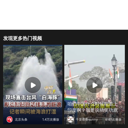
发现更多热门视频
现场直击台风白海豚
咱们中国什么时候能追上
印度啊？我是说搞笑功底
北京头条
1.4万次播放
千里茶香sunny
8181次播放