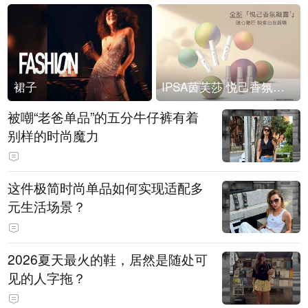
裙子
IPSA茵芙莎 悦己香氛凝露上市
被嘲“老爸单品”的五分牛仔裤有着
别样的时尚魔力
这件极简时尚单品如何实现适配多
元生活场景？
2026夏天最火的鞋，居然是随处可
见的人字拖？