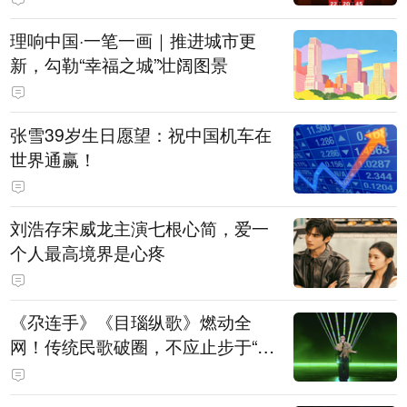
理响中国·一笔一画｜推进城市更
新，勾勒“幸福之城”壮阔图景
张雪39岁生日愿望：祝中国机车在
世界通赢！
刘浩存宋威龙主演七根心简，爱一
个人最高境界是心疼
《尕连手》《目瑙纵歌》燃动全
网！传统民歌破圈，不应止步于“上
头”