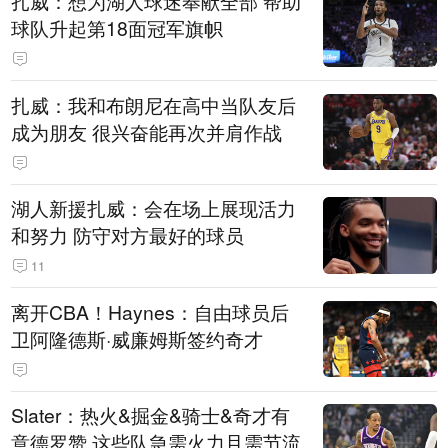
扎威：想为湖人球迷奉献全部 帮助
球队升起第18面冠军旗帜
扎威：我和布朗尼在高中当队友后
成为朋友 很兴奋能再次并肩作战
湖人新援扎威：会在场上展现活力
和努力 防守对方最好的球员
11
离开CBA！Haynes：自由球员后
卫阿隆德斯·威廉姆斯签约奇才
Slater：热火&掘金&骑士&奇才有
意德罗赞 这些队急需火力且需节流