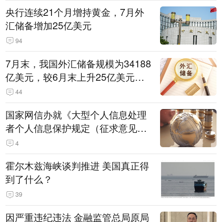
央行连续21个月增持黄金，7月外
汇储备增加25亿美元
94
7月末，我国外汇储备规模为34188
亿美元，较6月末上升25亿美元，
升幅为0.07%
44
国家网信办就《大型个人信息处理
者个人信息保护规定（征求意见
稿）》公开征求意见
4
霍尔木兹海峡谈判推进 美国真正得
到了什么？
39
因严重违纪违法 金融监管总局原局