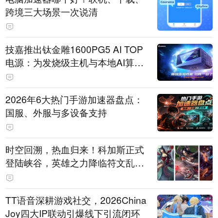
跨境三大场景一次说清
技嘉推出钛金雕1600PG5 AI TOP
电源：为发烧级主机与本地AI算力
打造旗舰供电方案
2026年6大热门手游加速器盘点：
国服、外服与多设备支持
时空回溯，热血归来！科加斯正式
登陆峡谷，英雄之力降临符文乱
斗！
TT语音深耕游戏社交，2026China
Joy四大IP联动引爆线下引流闭环