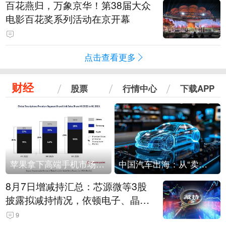
百花燕归，万象京华！第38届大众
电影百花奖系列活动在京开幕
点击查看更多
财经
股票
行情中心
下载APP
苹果拿下高端手机市场65%的份额：iPhone 17系列功不可没
中国汽车出海：从“卖出去”到“走进去”
8月7日增减持汇总：芯源微等3股
披露拟减持情况，依顿电子、晶华
微拟增持（表）
9