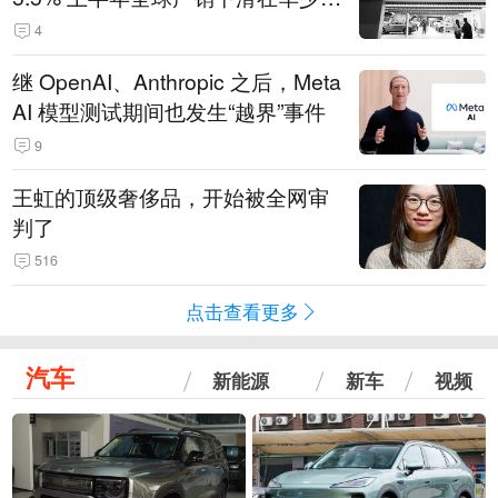
14.3万辆
4
继 OpenAI、Anthropic 之后，Meta
AI 模型测试期间也发生“越界”事件
9
王虹的顶级奢侈品，开始被全网审
判了
516
点击查看更多
汽车
新能源
新车
视频