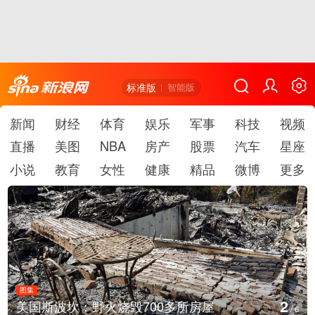
标准版
智能版
新闻
财经
体育
娱乐
军事
科技
视频
直播
美图
NBA
房产
股票
汽车
星座
小说
教育
女性
健康
精品
微博
更多
图集
2
美国斯波坎：野火烧毁700多所房屋
/
6