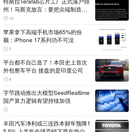
特斯拉Terafab芯片工厂正式落户得
州！马斯克放言：要把尖端制造带
回美国
16
苹果拿下高端手机市场65%的份
额：iPhone 17系列功不可没
3
平台都不自己造了！本田史上首次
外包整车平台 接盘的是印度公司
8
字节跳动推出大模型SeedRealtime
国产算力逻辑有望持续加强
丰田汽车净利或三连跌本财年预降1
5.5% 上半年全球产销下滑在华少卖