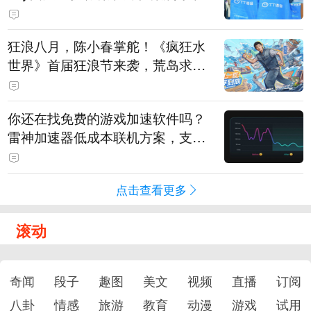
狂浪八月，陈小春掌舵！《疯狂水
世界》首届狂浪节来袭，荒岛求生
直播即将开启
你还在找免费的游戏加速软件吗？
雷神加速器低成本联机方案，支持
免费试用
点击查看更多
滚动
奇闻
段子
趣图
美文
视频
直播
订阅
八卦
情感
旅游
教育
动漫
游戏
试用