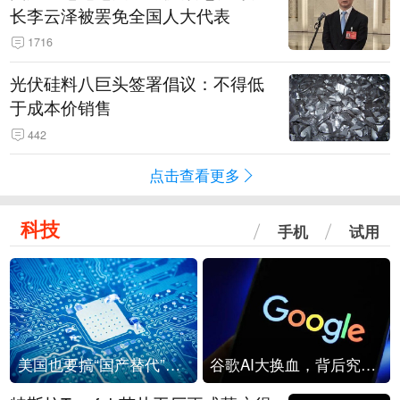
长李云泽被罢免全国人大代表
1716
光伏硅料八巨头签署倡议：不得低
于成本价销售
442
点击查看更多
科技
手机
试用
美国也要搞“国产替代”？先算清三笔账
谷歌AI大换血，背后究竟发生了什么？