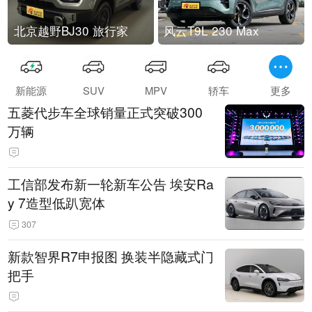
北京越野BJ30 旅行家
风云T9L 230 Max
新能源
SUV
MPV
轿车
更多
五菱代步车全球销量正式突破300
万辆
工信部发布新一轮新车公告 埃安Ra
y 7造型低趴宽体
307
新款智界R7申报图 换装半隐藏式门
把手