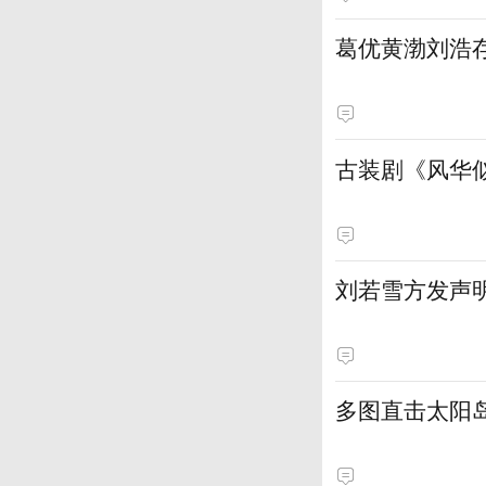
葛优黄渤刘浩
古装剧《风华
刘若雪方发声
多图直击太阳