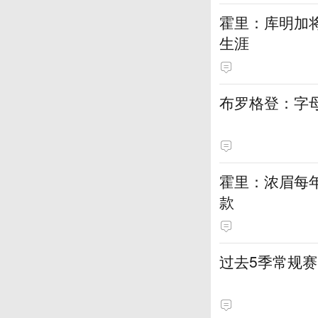
霍里：库明加
生涯
布罗格登：字
霍里：浓眉每
款
过去5季常规