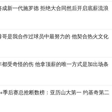
将成新一代施罗德 拒绝大合同然后开启底薪流浪
母哥是我合作过球员中最努力的 他契合热火文化
年都受奇怪的伤 他拿顶薪的唯一方式是加出场条
赛+季后赛总抢断数榜：亚历山大第一 约基奇第二