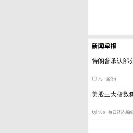
特朗普承认部分
73
新华社
美股三大指数
106
每日经济新