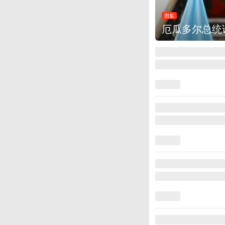
图集
厄瓜多尔总统