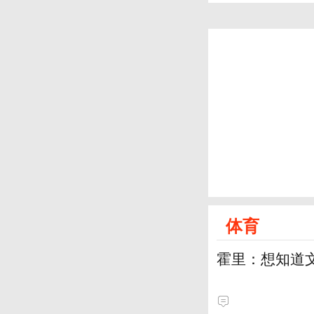
体育
霍里：想知道