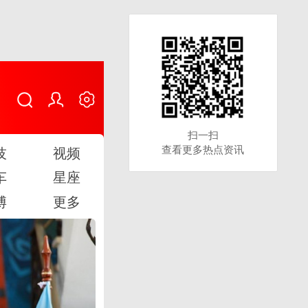
扫一扫
扫一扫
查看更多热点资讯
查看更多热点资讯
技
视频
车
星座
博
更多