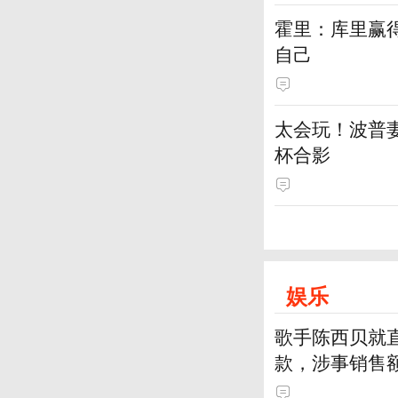
霍里：库里赢
自己
太会玩！波普妻
杯合影
娱乐
歌手陈西贝就
款，涉事销售额