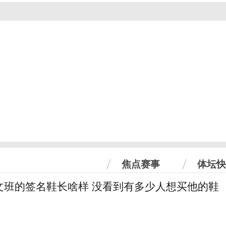
焦点赛事
体坛快
文班的签名鞋长啥样 没看到有多少人想买他的鞋