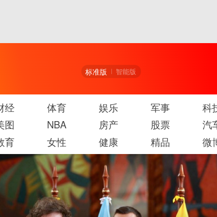
标准版
智能版
财经
体育
娱乐
军事
科
美图
NBA
房产
股票
汽
教育
女性
健康
精品
微