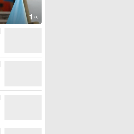
1
/
6