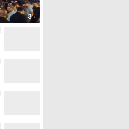
图集
4
江西铅山：千灯点亮葛
/
6