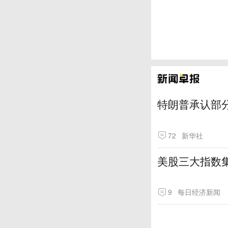
特朗普承认部分
72
新华社
美股三大指数
9
每日经济新闻