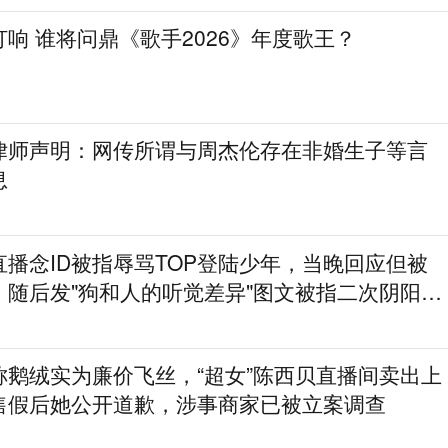
歌王之战今晚打响 谁将问鼎《歌手2026》年度歌王？
律师声明：网传所谓与周杰伦存在非婚生子等言
息
播念ID被指辱骂TOP登陆少年，当晚回应但被
，随后发"狗和人的听觉差异"图文被指二次阴阳粉
称鹅绒实为廉价飞丝，“超女”陈西贝直播间卖出上
售假后她公开道歉，涉事商家已被立案调查