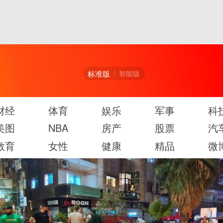
标准版
智能版
财经
体育
娱乐
军事
科
美图
NBA
房产
股票
汽
教育
女性
健康
精品
微