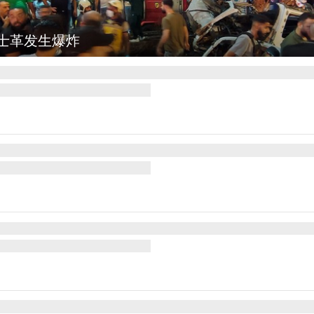
弥勒：欢庆火把节