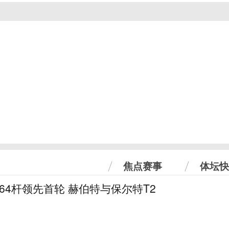
焦点赛事
体坛快
曼64杆领先首轮 赫伯特与保尔特T2