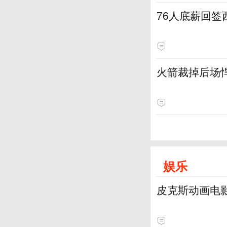
76人底薪回
火箭裁掉后场
娱乐
皮克斯动画电影