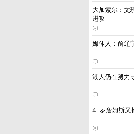
大加索尔：文
进攻
媒体人：前辽宁
湖人仍在努力
41岁詹姆斯又