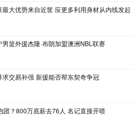
班最大优势来自近筐 应更多利用身材从内线发起
男篮外援杰隆·布朗加盟澳洲NBL联赛
寻求交易补强 新援能否帮东契奇争冠
抱团？800万底薪去76人 名记直接开喷