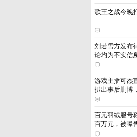
刘若雪方发布
论均为不实信
游戏主播可杰直
扒出事后删博
丝
百元羽绒服号
百万元，被曝