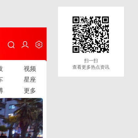
扫一扫
扫一扫
查看更多热点资讯
查看更多热点资讯
技
视频
车
星座
博
更多