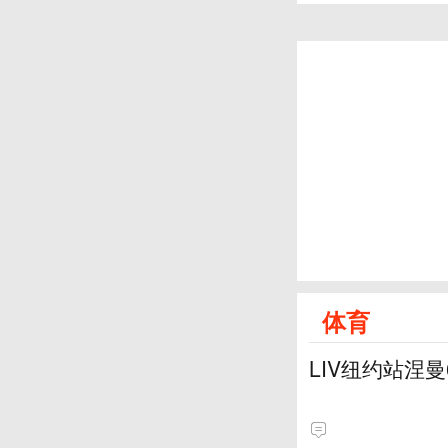
体育
LIV纽约站涅