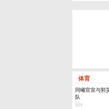
体育
同曦官宣与郭
队
7