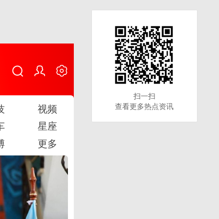
扫一扫
扫一扫
查看更多热点资讯
查看更多热点资讯
技
视频
车
星座
博
更多