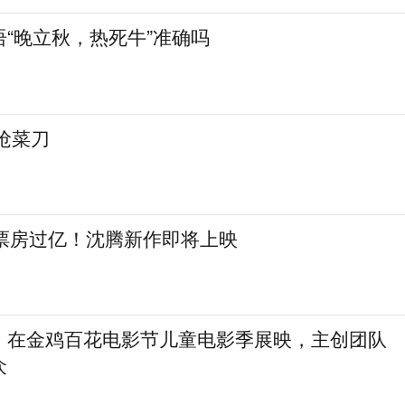
“晚立秋，热死牛”准确吗
抢菜刀
日票房过亿！沈腾新作即将上映
》在金鸡百花电影节儿童电影季展映，主创团队
众