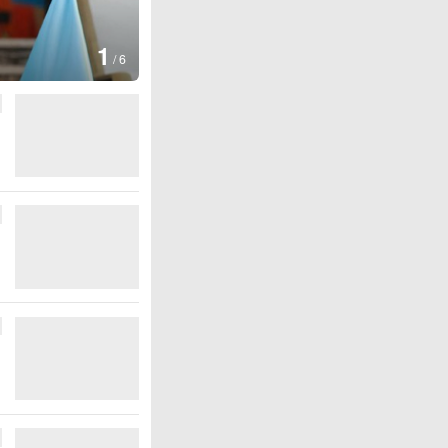
图集
2
叙利亚：大马士革发生爆炸
/
6