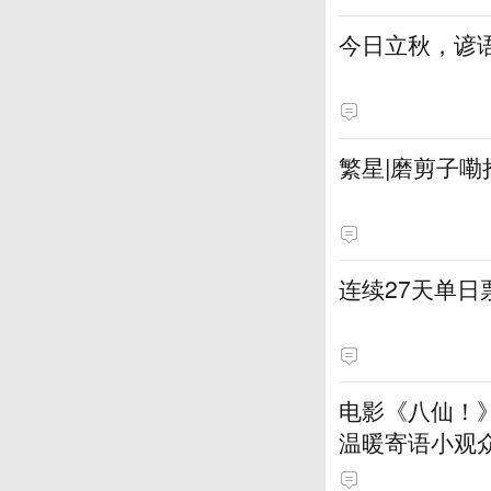
今日立秋，谚语
繁星|磨剪子嘞
连续27天单
电影《八仙！
温暖寄语小观