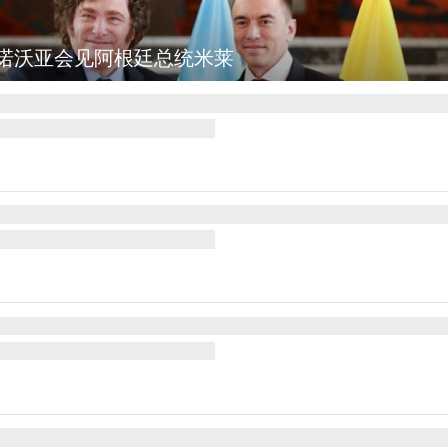
野火烧毁700多所房屋