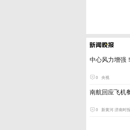
中心风力增强！
0
央视
南航回应飞机
0
新黄河·济南时