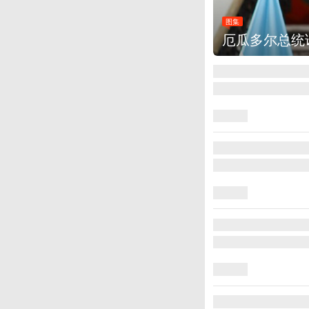
图集
美国斯波坎：