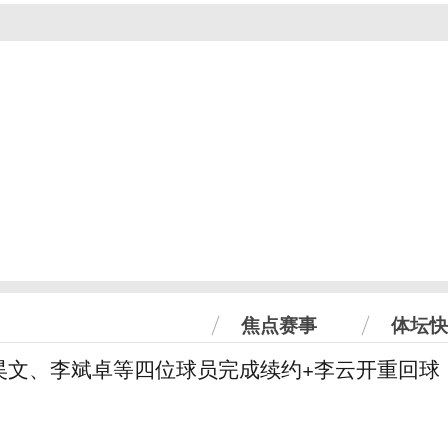
焦点赛事
体坛快
昊文、李斌卓等四位球员完成续约+李云开重回球