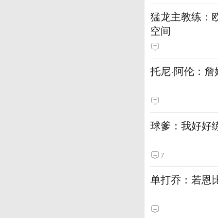
猛龙主教练：
空间
托尼·阿伦：詹
球爹：我好好
7
单打乔：若恩比