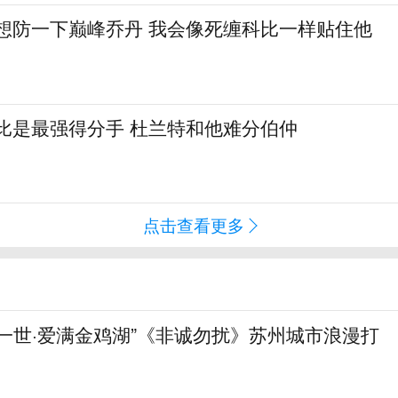
真想防一下巅峰乔丹 我会像死缠科比一样贴住他
比是最强得分手 杜兰特和他难分伯仲
点击查看更多
一世·爱满金鸡湖”《非诚勿扰》苏州城市浪漫打