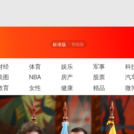
标准版
智能版
财经
体育
娱乐
军事
科
美图
NBA
房产
股票
汽
教育
女性
健康
精品
微