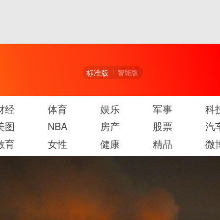
标准版
智能版
财经
体育
娱乐
军事
科
美图
NBA
房产
股票
汽
教育
女性
健康
精品
微