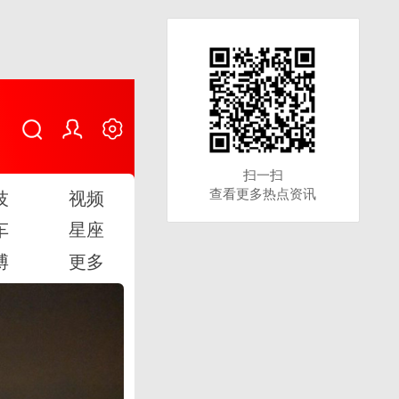
扫一扫
扫一扫
查看更多热点资讯
查看更多热点资讯
技
视频
车
星座
博
更多