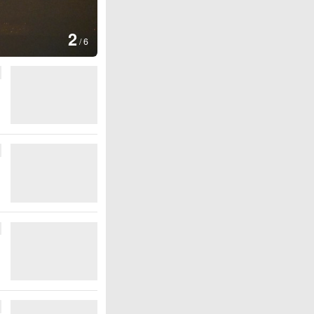
图集
3
云南普洱：乡村风光如画
/
6