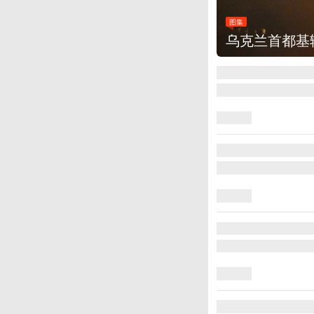
图集
美国：