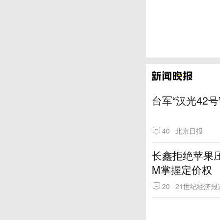
台军“汉光42号
40
北京日报
长鑫拒绝苹果压
M掌握定价权
20
21世纪经济报