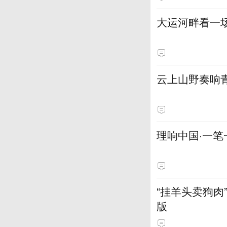
大运河畔看一
云上山野奏响青
理响中国·一笔
“挂羊头卖狗
版