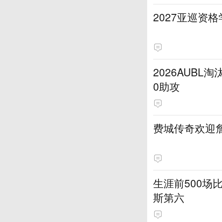
2027亚巡资
2026AUB
0助攻
费城传奇欢迎詹
生涯前500场
斯第六