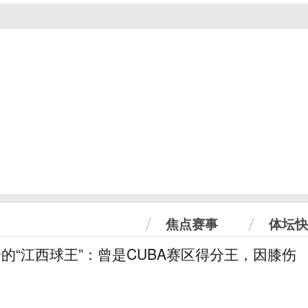
焦点赛事
体坛快
分的“江西球王”：曾是CUBA赛区得分王，因膝伤