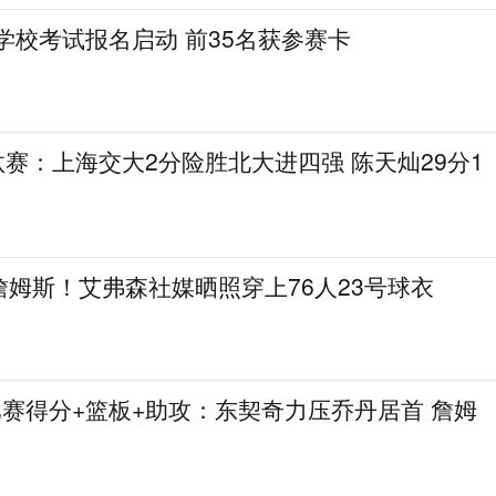
格学校考试报名启动 前35名获参赛卡
L淘汰赛：上海交大2分险胜北大进四强 陈天灿29分1
姆斯！艾弗森社媒晒照穿上76人23号球衣
比赛得分+篮板+助攻：东契奇力压乔丹居首 詹姆