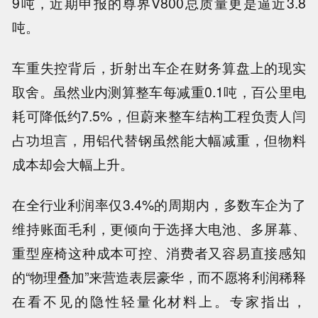
9吨，近期申报的尊界V800总质量更是逼近3.8
吨。
车重失控背后，折射出车企在财务算盘上的现实
取舍。虽然业内测算整车每减重0.1吨，百公里电
耗可降低约7.5%，但蔚来整车结构工程负责人闫
占功坦言，用铝代替钢虽然能大幅减重，但物料
成本却会大幅上升。
在全行业利润率仅3.4%的周期内，多数车企为了
维持账面毛利，更倾向于选择大电池、多屏幕、
重型座椅这种成本可控、消费者又容易直接感知
的“物理叠加”来营造表层豪华，而不愿将利润稀释
在看不见的隐性轻量化材料上。专家指出，