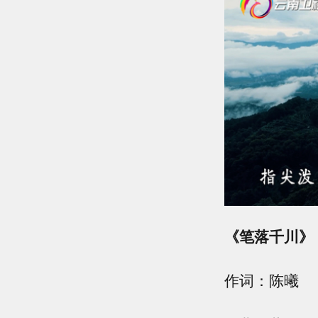
《笔落千川》
作词：陈曦