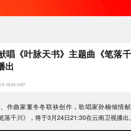
献唱《叶脉天书》主题曲《笔落千
播出
账号
03.24 14:57
曦、作曲家董冬冬联袂创作，歌唱家孙楠倾情献
落千川》，将于3月24日21:30在云南卫视播出