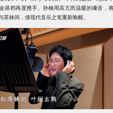
金搭档再度携手。孙楠用高亢而温暖的嗓音，
与茶林间，借现代音乐之笔重新唤醒。