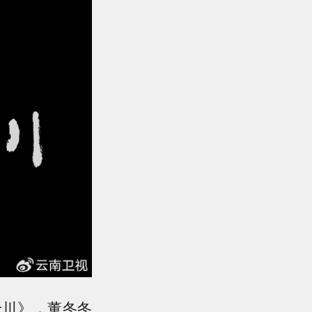
千川》，董冬冬