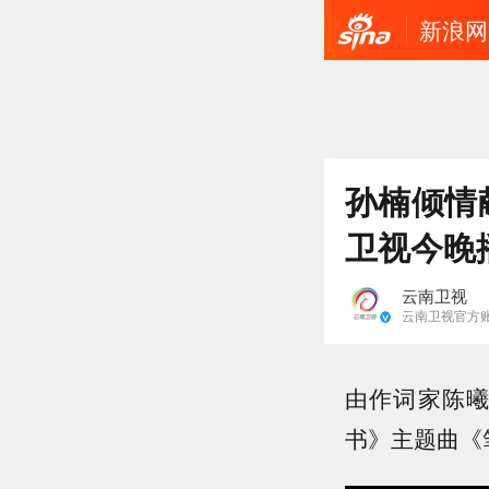
新浪网
孙楠倾情
卫视今晚
云南卫视
云南卫视官方
由作词家陈
书》主题曲《笔