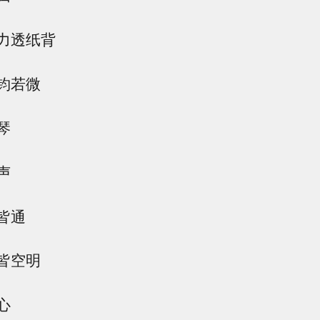
力透纸背
钧若微
琴
声
皆通
皆空明
心