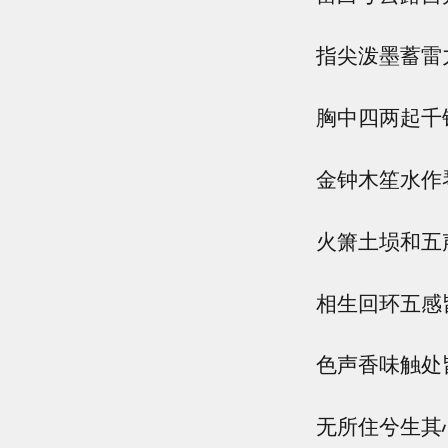
指尖泼墨蓄雷
胸中四两起千
金钟木笙水作
火箫土埙和五
相生回环五感
色声香味触处
无所住兮生其