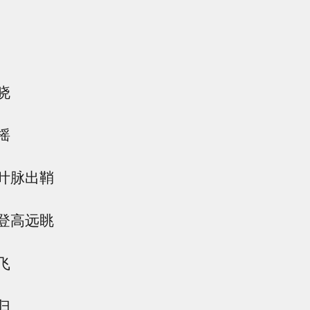
晓
摇
叶脉出鞘
登高远眺
飞
归