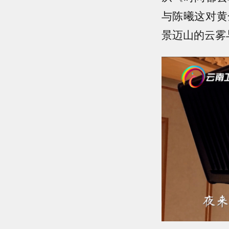
与陈曦这对黄
景迈山的云雾