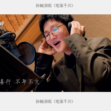
孙楠演唱《笔落千川》
孙楠演唱《笔落千川》