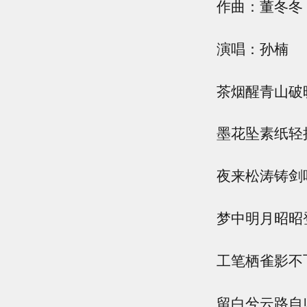
作曲：董冬冬
演唱：孙楠
茶烟醒青山破
墨花坠素纸轻
夜来松涛铸剑
梦中明月昭昭
工笔栖雀影不
留白兮云路自