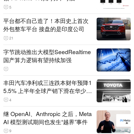
5
平台都不自己造了！本田史上首次
外包整车平台 接盘的是印度公司
21
字节跳动推出大模型SeedRealtime
国产算力逻辑有望持续加强
丰田汽车净利或三连跌本财年预降1
5.5% 上半年全球产销下滑在华少卖
14.3万辆
4
继 OpenAI、Anthropic 之后，Meta
AI 模型测试期间也发生“越界”事件
9