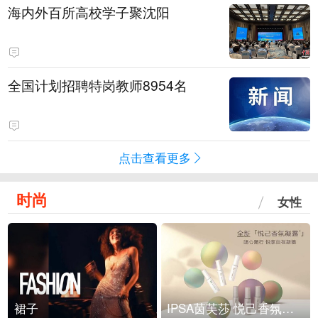
海内外百所高校学子聚沈阳
全国计划招聘特岗教师8954名
点击查看更多
时尚
女性
裙子
IPSA茵芙莎 悦己香氛凝露上市