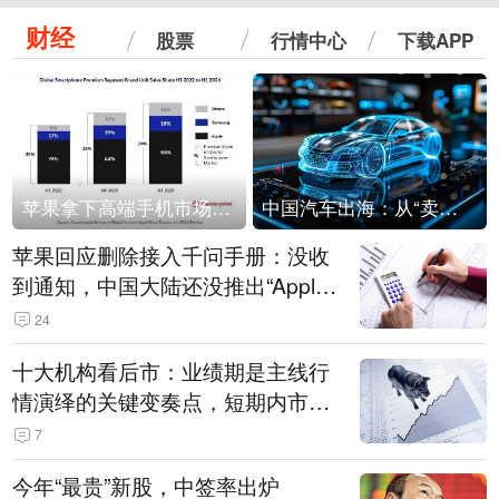
财经
股票
行情中心
下载APP
苹果拿下高端手机市场65%的份额：iPhone 17系列功不可没
中国汽车出海：从“卖出去”到“走进去”
苹果回应删除接入千问手册：没收
到通知，中国大陆还没推出“Apple
智能使用千问”功能
24
十大机构看后市：业绩期是主线行
情演绎的关键变奏点，短期内市场
或继续反弹，关注三条业绩主线
7
今年“最贵”新股，中签率出炉