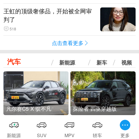
王虹的顶级奢侈品，开始被全网审
判了
518
点击查看更多
汽车
新能源
新车
视频
凡尔赛C5 X 驭不凡
探险者 四驱穿越版
新能源
SUV
MPV
轿车
更多