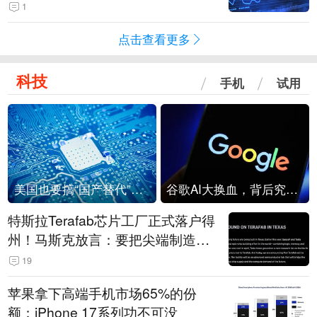
1
点击查看更多
科技
手机
试用
美国也要搞“国产替代”？先算清三笔账
谷歌AI大换血，背后究竟发生了什么？
特斯拉Terafab芯片工厂正式落户得
州！马斯克放言：要把尖端制造带
回美国
19
苹果拿下高端手机市场65%的份
额：iPhone 17系列功不可没