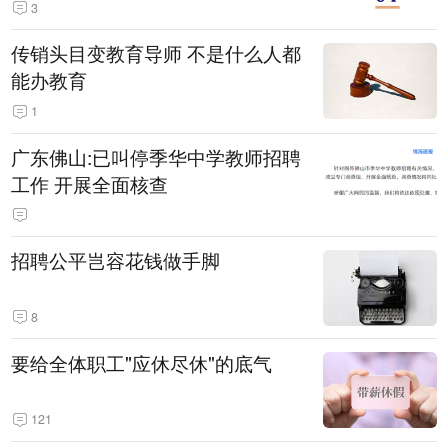
3
传销头目变教育导师 不是什么人都
能办教育
1
广东佛山:已叫停季华中学教师招聘
工作 开展全面核查
招聘公平岂容花钱做手脚
8
要给全体职工"应休尽休"的底气
121