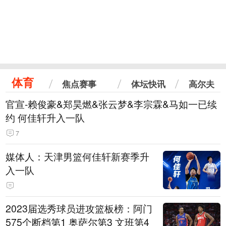
体育
焦点赛事
体坛快讯
高尔夫
官宣-赖俊豪&郑昊燃&张云梦&李宗霖&马如一已续
约 何佳轩升入一队
7
媒体人：天津男篮何佳轩新赛季升
入一队
2023届选秀球员进攻篮板榜：阿门
575个断档第1 奥萨尔第3 文班第4