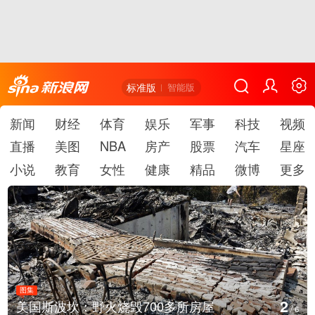
标准版
智能版
新闻
财经
体育
娱乐
军事
科技
视频
直播
美图
NBA
房产
股票
汽车
星座
小说
教育
女性
健康
精品
微博
更多
图集
2
美国斯波坎：野火烧毁700多所房屋
/
6