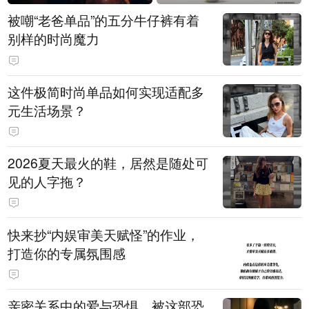
被嘲“老爸单品”的五分牛仔裤有着
别样的时尚魔力
这件极简时尚单品如何实现适配多
元生活场景？
2026夏天最火的鞋，居然是随处可
见的人字拖？
快来抄“内娱审美天赋怪”的作业，
打造你的专属氛围感
亲密关系中的爱与恐惧，被这部恐