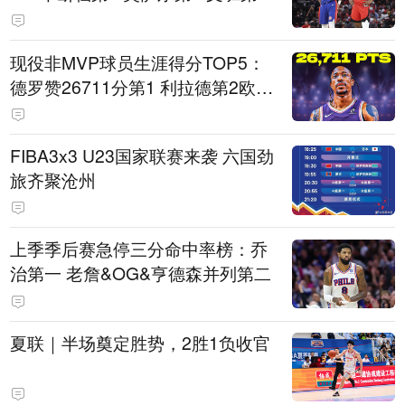
现役非MVP球员生涯得分TOP5：
德罗赞26711分第1 利拉德第2欧文
第5
FIBA3x3 U23国家联赛来袭 六国劲
旅齐聚沧州
上季季后赛急停三分命中率榜：乔
治第一 老詹&OG&亨德森并列第二
夏联｜半场奠定胜势，2胜1负收官