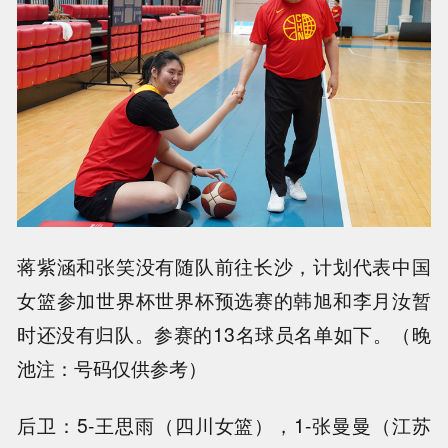
蒋紫涵和张笑没有随队前往长沙，计划代表中国
女篮参加世界杯世界杯预选赛的韩旭和李月汝暂
时还没有归队。参赛的13名球员名单如下。（晚
池注：号码仅供参考）
后卫：5-王思雨（四川女篮），1-张曼曼（江苏