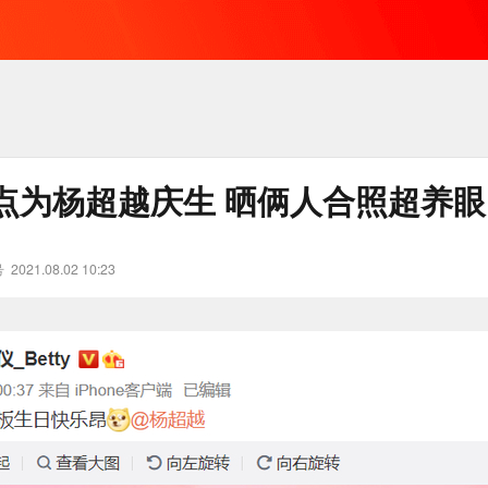
点为杨超越庆生 晒俩人合照超养眼
号
2021.08.02 10:23