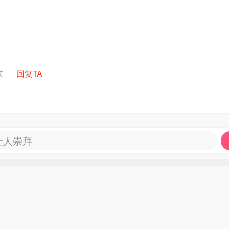
京
回复TA
让人崇拜