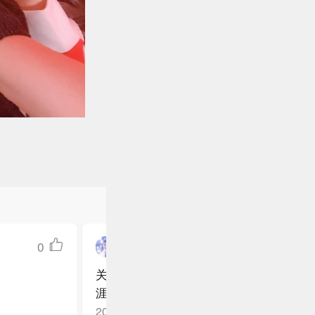
0
深林倦鸟
关关雎鸠，寻色九州。美目盼兮，一眼万
涯。古风美少女@杨超越 相会海俪恩，
江西南昌
回复TA
2021-08-02