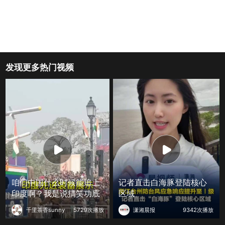
发现更多热门视频
咱们中国什么时候能追上
记者直击白海豚登陆核心
印度啊？我是说搞笑功底
区域
千里茶香sunny
5729次播放
潇湘晨报
9342次播放