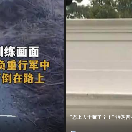
“您上去干嘛了？！” 特朗