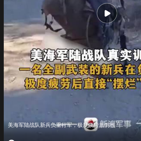
美海军陆战队新兵负重行军，极度疲劳后倒地