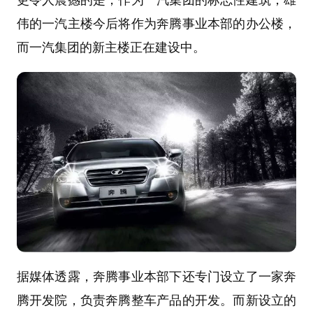
更令人震撼的是，作为一汽集团的标志性建筑，雄
伟的一汽主楼今后将作为奔腾事业本部的办公楼，
而一汽集团的新主楼正在建设中。
据媒体透露，奔腾事业本部下还专门设立了一家奔
腾开发院，负责奔腾整车产品的开发。而新设立的