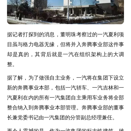
据记者打探到的消息，董明珠考察过的一汽夏利项
目虽与格力电器无缘，但将并入奔腾事业部这件事
却是真的，其背后就是一汽在组织架构上的大调
整。
据了解，为了做强自主业务，一汽将在集团下设立
新的奔腾事业本部，包括一汽轿车、一汽吉林和一
汽夏利在内的所有一汽集团自主乘用车业务将全部
整合纳入到奔腾事业本部管理。奔腾事业部的董事
长兼党委书记由一汽集团的分管副总经理兼任。