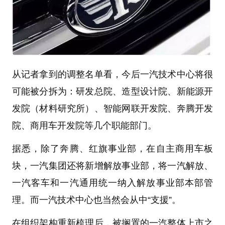
从记者拿到的调整名单看，今后一汽技术中心将很
可能被分拆为：研发总院、造型设计院、新能源开
发院（材料研究所）、智能网联开发院、奔腾开发
院、商用车开发院等几个职能部门。
据悉，除了奔腾、红旗事业部，在自主商用车板
块，一汽集团还将新增解放事业部，将一汽解放、
一汽客车和一汽通用统一纳入解放事业部本部管
理。而一汽技术中心也当然会从中“支援”。
在组织架构重新梳理后，被搁置的一汽整体上市之