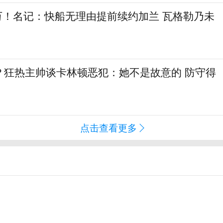
6万！名记：快船无理由提前续约加兰 瓦格勒乃未
？狂热主帅谈卡林顿恶犯：她不是故意的 防守得
点击查看更多