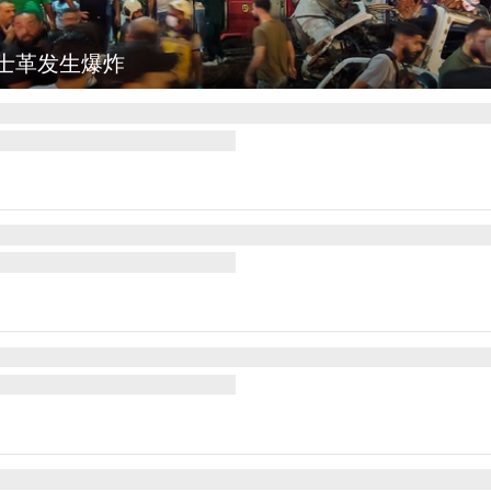
集
云南弥勒：欢庆火把节