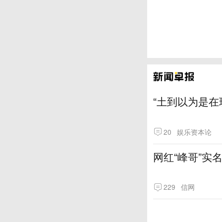
“土到以为是在
20
娱乐资本论
网红“峰哥”实
229
信网