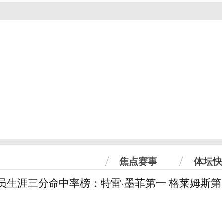
焦点赛事
体坛快
球员生涯三分命中率榜：特雷·墨菲第一 格莱姆斯第