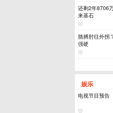
还剩2年870
来基石
胳膊肘往外拐
强硬
娱乐
电视节目预告