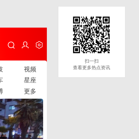
扫一扫
扫一扫
查看更多热点资讯
查看更多热点资讯
技
视频
车
星座
博
更多