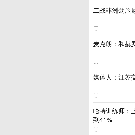
二战非洲劲旅
麦克朗：和赫
媒体人：江苏
哈特训练师：
到41%