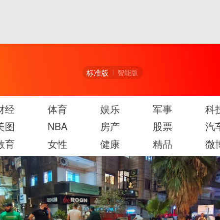
标准版
智能版
财经
体育
娱乐
军事
科
美图
NBA
房产
股票
汽
教育
女性
健康
精品
微