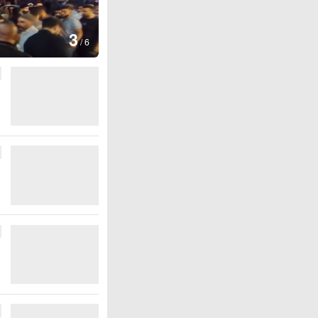
图集
4
江西铅山：千灯点亮
/
6