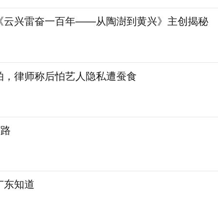
《云兴雷奋一百年——从陶澍到黄兴》主创揭秘
拍，律师称后怕艺人隐私遭蚕食
”路
广东知道