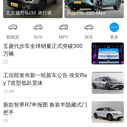
北京越野BJ30 旅行家
风云T9L 230 Max
新能源
SUV
MPV
轿车
更多
五菱代步车全球销量正式突破300
万辆
工信部发布新一轮新车公告 埃安Ra
y 7造型低趴宽体
307
新款智界R7申报图 换装半隐藏式门
把手