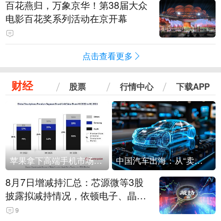
百花燕归，万象京华！第38届大众
电影百花奖系列活动在京开幕
点击查看更多
财经
股票
行情中心
下载APP
苹果拿下高端手机市场65%的份额：iPhone 17系列功不可没
中国汽车出海：从“卖出去”到“走进去”
8月7日增减持汇总：芯源微等3股
披露拟减持情况，依顿电子、晶华
微拟增持（表）
9