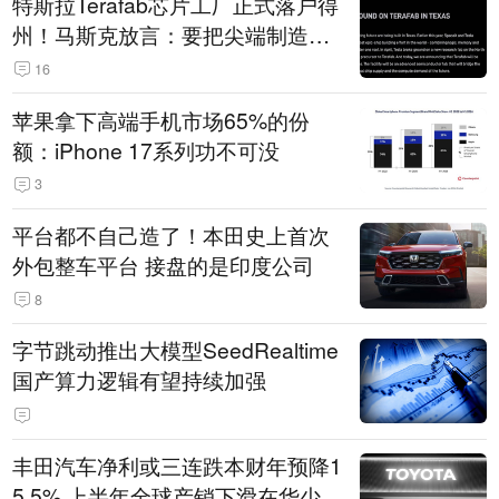
特斯拉Terafab芯片工厂正式落户得
州！马斯克放言：要把尖端制造带
回美国
16
苹果拿下高端手机市场65%的份
额：iPhone 17系列功不可没
3
平台都不自己造了！本田史上首次
外包整车平台 接盘的是印度公司
8
字节跳动推出大模型SeedRealtime
国产算力逻辑有望持续加强
丰田汽车净利或三连跌本财年预降1
5.5% 上半年全球产销下滑在华少卖