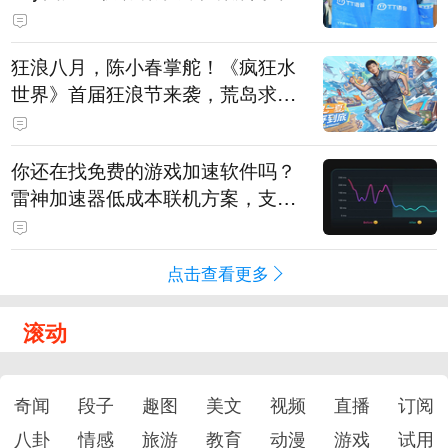
狂浪八月，陈小春掌舵！《疯狂水
世界》首届狂浪节来袭，荒岛求生
直播即将开启
你还在找免费的游戏加速软件吗？
雷神加速器低成本联机方案，支持
免费试用
点击查看更多
滚动
奇闻
段子
趣图
美文
视频
直播
订阅
八卦
情感
旅游
教育
动漫
游戏
试用