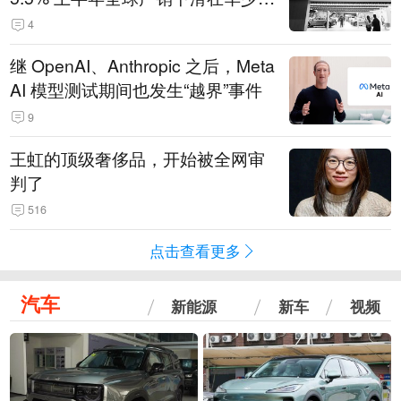
14.3万辆
4
继 OpenAI、Anthropic 之后，Meta
AI 模型测试期间也发生“越界”事件
9
王虹的顶级奢侈品，开始被全网审
判了
516
点击查看更多
汽车
新能源
新车
视频