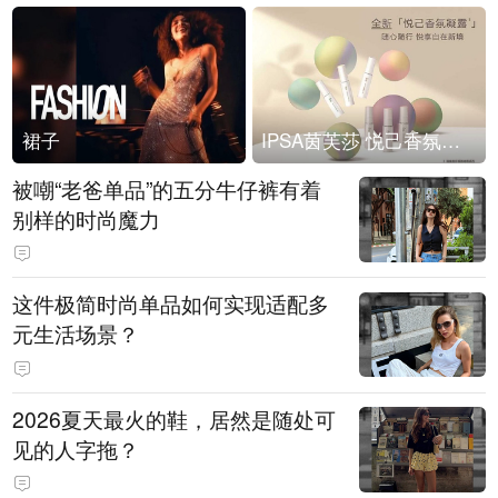
裙子
IPSA茵芙莎 悦己香氛凝露上市
被嘲“老爸单品”的五分牛仔裤有着
别样的时尚魔力
这件极简时尚单品如何实现适配多
元生活场景？
2026夏天最火的鞋，居然是随处可
见的人字拖？