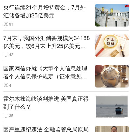
央行连续21个月增持黄金，7月外
汇储备增加25亿美元
91
7月末，我国外汇储备规模为34188
亿美元，较6月末上升25亿美元，
升幅为0.07%
42
国家网信办就《大型个人信息处理
者个人信息保护规定（征求意见
稿）》公开征求意见
4
霍尔木兹海峡谈判推进 美国真正得
到了什么？
35
因严重违纪违法 金融监管总局原局