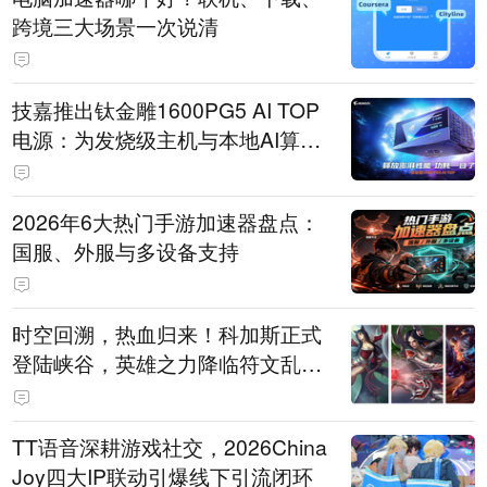
跨境三大场景一次说清
技嘉推出钛金雕1600PG5 AI TOP
电源：为发烧级主机与本地AI算力
打造旗舰供电方案
2026年6大热门手游加速器盘点：
国服、外服与多设备支持
时空回溯，热血归来！科加斯正式
登陆峡谷，英雄之力降临符文乱
斗！
TT语音深耕游戏社交，2026China
Joy四大IP联动引爆线下引流闭环