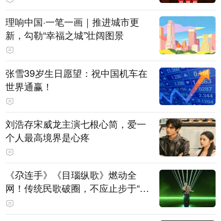
理响中国·一笔一画｜推进城市更
新，勾勒“幸福之城”壮阔图景
张雪39岁生日愿望：祝中国机车在
世界通赢！
刘浩存宋威龙主演七根心简，爱一
个人最高境界是心疼
《尕连手》《目瑙纵歌》燃动全
网！传统民歌破圈，不应止步于“上
头”