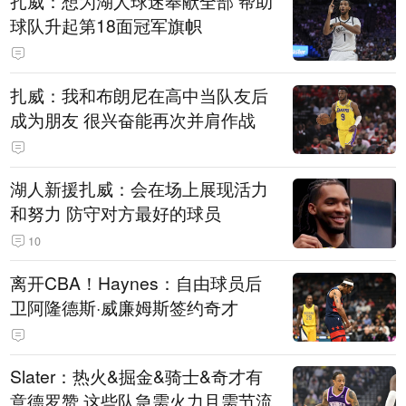
扎威：想为湖人球迷奉献全部 帮助
球队升起第18面冠军旗帜
扎威：我和布朗尼在高中当队友后
成为朋友 很兴奋能再次并肩作战
湖人新援扎威：会在场上展现活力
和努力 防守对方最好的球员
10
离开CBA！Haynes：自由球员后
卫阿隆德斯·威廉姆斯签约奇才
Slater：热火&掘金&骑士&奇才有
意德罗赞 这些队急需火力且需节流