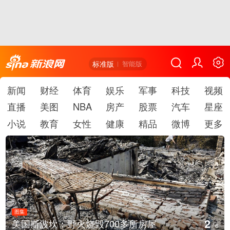
标准版
智能版
新闻
财经
体育
娱乐
军事
科技
视频
直播
美图
NBA
房产
股票
汽车
星座
小说
教育
女性
健康
精品
微博
更多
图集
3
房屋
叙利亚：大马士革发生爆炸
/
6