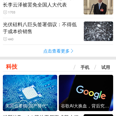
长李云泽被罢免全国人大代表
1703
光伏硅料八巨头签署倡议：不得低
于成本价销售
440
点击查看更多
科技
手机
试用
美国也要搞“国产替代”？先算清三笔账
谷歌AI大换血，背后究竟发生了什么？