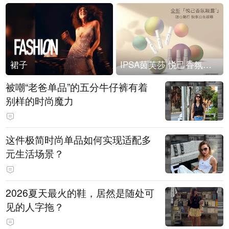
裙子
IPSA茵芙莎 悦己香氛凝露上市
被嘲“老爸单品”的五分牛仔裤有着
别样的时尚魔力
这件极简时尚单品如何实现适配多
元生活场景？
2026夏天最火的鞋，居然是随处可
见的人字拖？