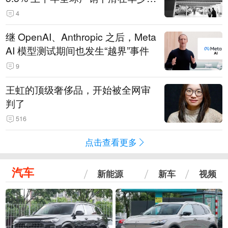
14.3万辆
4
继 OpenAI、Anthropic 之后，Meta
AI 模型测试期间也发生“越界”事件
9
王虹的顶级奢侈品，开始被全网审
判了
516
点击查看更多
汽车
新能源
新车
视频