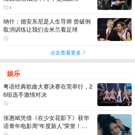
8
纳什：德安东尼是人生导师 曾破例
取消训练让我们去米兰看足球
点击查看更多
娱乐
粤语经典歌曲大赛决赛在莞举行，2
6组选手激情对决
张惠斌凭借《在少女花影下》获华
语青年电影周“年度新人”荣誉！该
电影全程在广州取景，采用粤语对