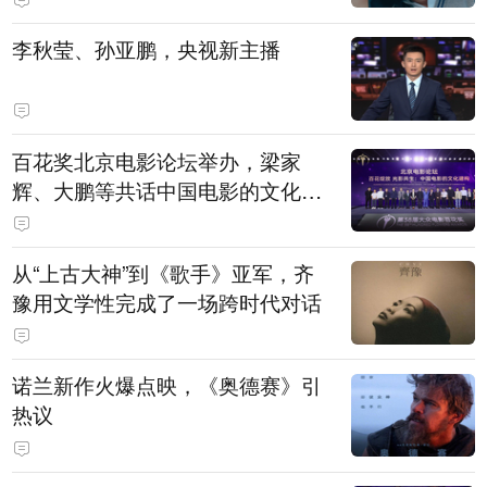
白，主演均为广州本土演员
李秋莹、孙亚鹏，央视新主播
百花奖北京电影论坛举办，梁家
辉、大鹏等共话中国电影的文化建
构
从“上古大神”到《歌手》亚军，齐
豫用文学性完成了一场跨时代对话
诺兰新作火爆点映，《奥德赛》引
热议