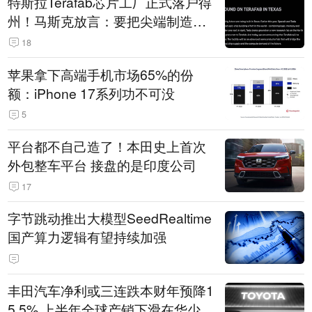
特斯拉Terafab芯片工厂正式落户得
州！马斯克放言：要把尖端制造带
回美国
18
苹果拿下高端手机市场65%的份
额：iPhone 17系列功不可没
5
平台都不自己造了！本田史上首次
外包整车平台 接盘的是印度公司
17
字节跳动推出大模型SeedRealtime
国产算力逻辑有望持续加强
丰田汽车净利或三连跌本财年预降1
5.5% 上半年全球产销下滑在华少卖