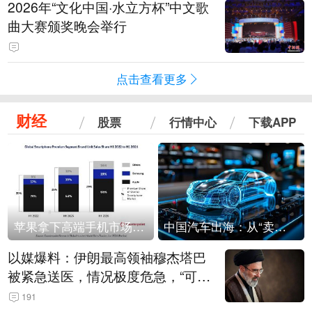
2026年“文化中国·水立方杯”中文歌
曲大赛颁奖晚会举行
点击查看更多
财经
股票
行情中心
下载APP
苹果拿下高端手机市场65%的份额：iPhone 17系列功不可没
中国汽车出海：从“卖出去”到“走进去”
以媒爆料：伊朗最高领袖穆杰塔巴
被紧急送医，情况极度危急，“可能
随时会死去”
191