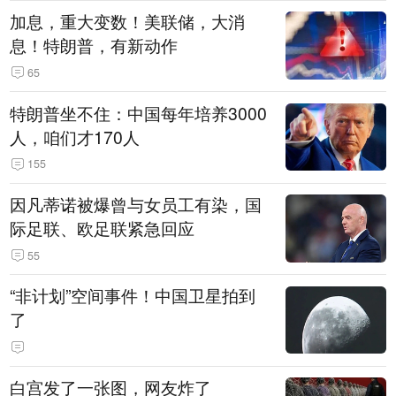
加息，重大变数！美联储，大消
息！特朗普，有新动作
65
特朗普坐不住：中国每年培养3000
人，咱们才170人
155
因凡蒂诺被爆曾与女员工有染，国
际足联、欧足联紧急回应
55
“非计划”空间事件！中国卫星拍到
了
白宫发了一张图，网友炸了