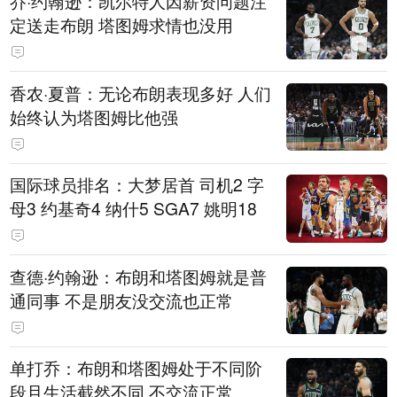
乔·约翰逊：凯尔特人因薪资问题注
定送走布朗 塔图姆求情也没用
香农·夏普：无论布朗表现多好 人们
始终认为塔图姆比他强
国际球员排名：大梦居首 司机2 字
母3 约基奇4 纳什5 SGA7 姚明18
查德·约翰逊：布朗和塔图姆就是普
通同事 不是朋友没交流也正常
单打乔：布朗和塔图姆处于不同阶
段且生活截然不同 不交流正常