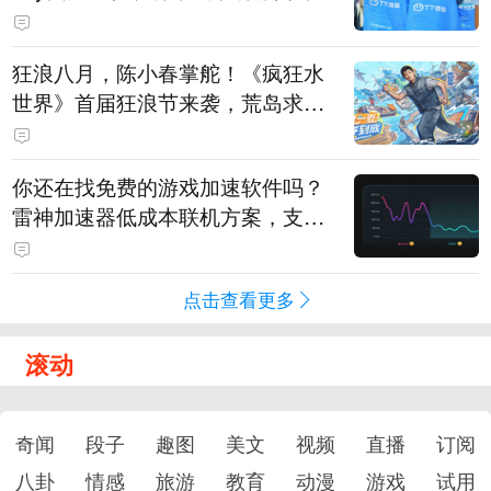
狂浪八月，陈小春掌舵！《疯狂水
世界》首届狂浪节来袭，荒岛求生
直播即将开启
你还在找免费的游戏加速软件吗？
雷神加速器低成本联机方案，支持
免费试用
点击查看更多
滚动
奇闻
段子
趣图
美文
视频
直播
订阅
八卦
情感
旅游
教育
动漫
游戏
试用