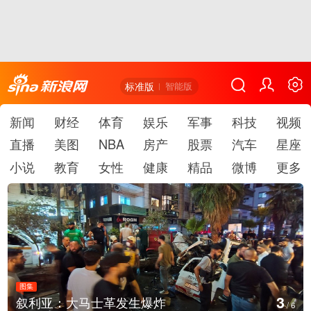
标准版
智能版
新闻
财经
体育
娱乐
军事
科技
视频
直播
美图
NBA
房产
股票
汽车
星座
小说
教育
女性
健康
精品
微博
更多
图集
4
叙利亚：大马士革发生爆炸
/
6