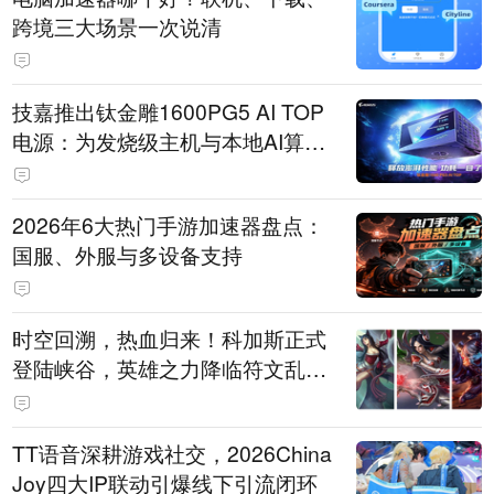
跨境三大场景一次说清
技嘉推出钛金雕1600PG5 AI TOP
电源：为发烧级主机与本地AI算力
打造旗舰供电方案
2026年6大热门手游加速器盘点：
国服、外服与多设备支持
时空回溯，热血归来！科加斯正式
登陆峡谷，英雄之力降临符文乱
斗！
TT语音深耕游戏社交，2026China
Joy四大IP联动引爆线下引流闭环