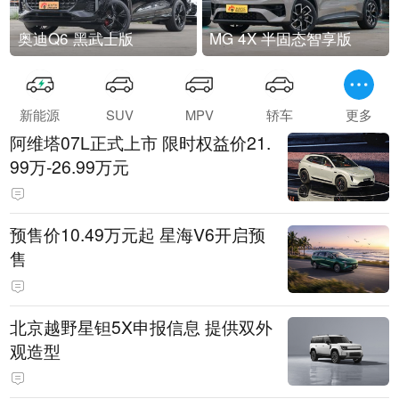
奥迪Q6 黑武士版
MG 4X 半固态智享版
新能源
SUV
MPV
轿车
更多
阿维塔07L正式上市 限时权益价21.
99万-26.99万元
预售价10.49万元起 星海V6开启预
售
北京越野星钽5X申报信息 提供双外
观造型