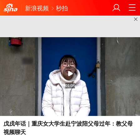
新浪视频
秒拍
01:04
戊戌年话｜重庆女大学生赴宁波陪父母过年：教父母
视频聊天