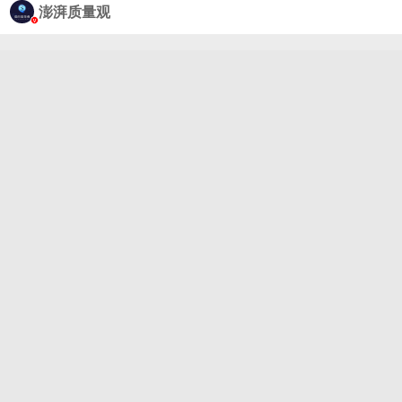
澎湃质量观