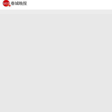
安宁的冲浪女孩徐悦函一路乘风破浪，斩获U12组女
春城晚报
子短板冠军。#七彩云南清凉一夏# 面对来自沿海地区
的强劲对手，她从容自信、毫不怯场，在复杂恶劣的
海况天气下稳定发挥，摘得桂冠，用少年热血与纯粹
热爱，打破“冲浪专属沿海”的固有偏见，书写属于安
宁少年的逐浪奇迹。#了不起的云南#（@春城晚报）