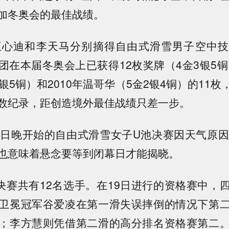
加冬奥会的最佳战绩。
心迪和李天马分别摘得自由式滑雪男子空中技
团在本届冬奥会上已获得12枚奖牌（4金3银5铜）
银5铜）和2010年温哥华（5金2银4铜）的11
数纪录，距创造境外最佳战绩只差一步。
晚开始的自由式滑雪女子U池决赛因天气原因
也意味着悬念要等到闭幕日才能揭晓。
共有12名选手。在19日进行的资格赛中，
卫冕冠军谷爱凌在第一滑失误摔倒的情况下第
；李方慧则凭借第二滑的高分排名资格赛第二