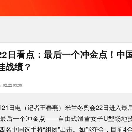
22日看点：最后一个冲金点！中
佳战绩？
号
02.22 03:39
月21日电（记者王春燕）米兰冬奥会22日进入最
最后一个冲金点——自由式滑雪女子U型场地
四名中国选手将“组团”出击。如能夺金，目前4