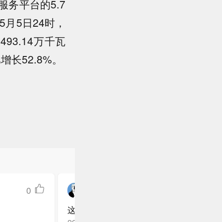
务平台的5.7
月5日24时，
93.14万千瓦
增长52.8%。
0
用户0079816254
这数据看着挺牛，但充电桩够用吗？
广东佛山
回复TA