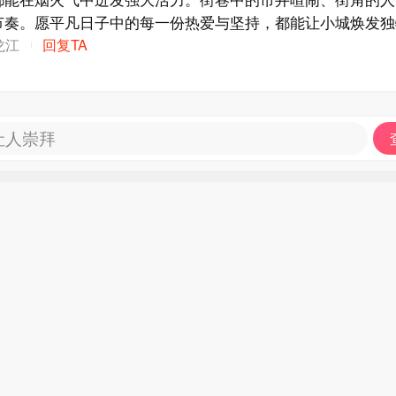
节奏。愿平凡日子中的每一份热爱与坚持，都能让小城焕发独
一位在这里生活的人
龙江
回复TA
让人崇拜