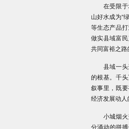
在受限于地
山好水成为“
等生态产品打
做实县域富民
共同富裕之路
县域一头连
的根基。千头
叙事里，既要
经济发展动人
小城烟火升
分涌动的拼搏