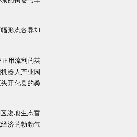
幅形态各异却
户正用流利的英
能机器人产业园
源头开化县的桑
山区腹地生态富
域经济的勃勃气