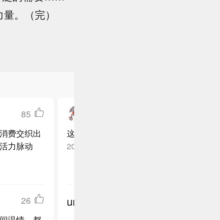
力量。（完）
85
Keiko不花T
消费交织出
这些朴实的力量被真正激发，每一座小城
活力脉动
湖北
回复TA
2026-06-15
undefined
26
间温情，都