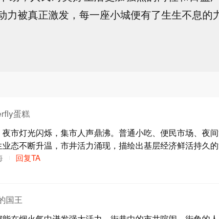
动力被真正激发，每一座小城便有了生生不息的
rfly蛋糕
，夜市灯光闪烁，集市人声鼎沸。普通小吃、便民市场、夜间
生业态不断升温，市井活力涌现，描绘出基层经济鲜活持久的
海
回复TA
的国王
都能在烟火气中迸发强大活力。街巷中的市井喧闹、街角的人