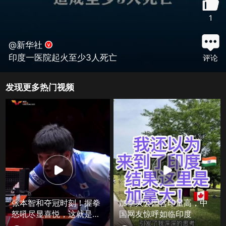
1
@新华社
印度一医院起火至少3人死亡
评论
发现更多热门视频
张本智和夺冠时刻！握拳
加拿大公园含印量高，中
怒吼尽显喜悦，这就是赢
国网友惊呼如临印度
球的滋味