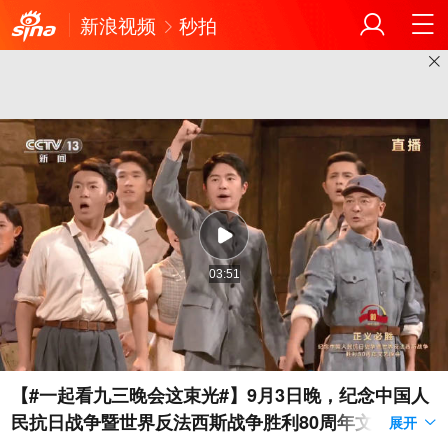
新浪视频
秒拍
03:51
【#一起看九三晚会这束光#】9月3日晚，纪念中国人
民抗日战争暨世界反法西斯战争胜利80周年文艺晚会
展开