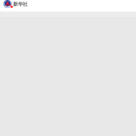
上， @罗晋 @刘昊然turbo @吴越 @吴樾 @演员胡
新华社
先煦 杨若彤联袂表演情境诗朗诵《这束光》，一起欣