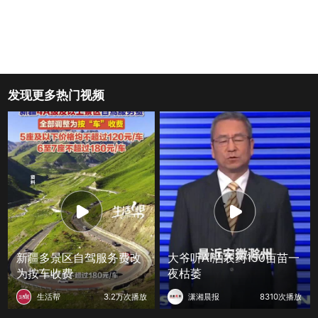
发现更多热门视频
新疆多景区自驾服务费改
大爷听AI洒农药150亩苗一
为按车收费
夜枯萎
生活帮
3.2万次播放
潇湘晨报
8310次播放