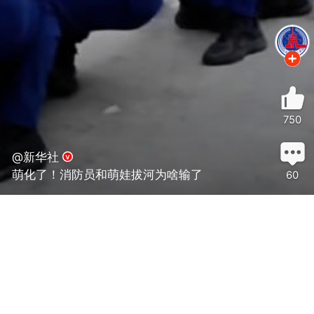
750
@新华社
萌化了！消防员和萌娃拔河为啥输了
60