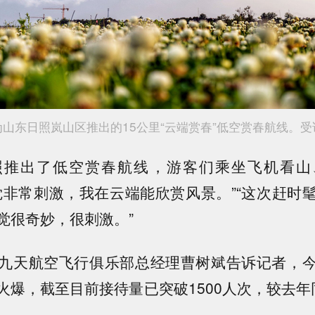
东日照岚山区推出的15公里“云端赏春”低空赏春航线。受
出了低空赏春航线，游客们乘坐飞机看山
觉非常刺激，我在云端能欣赏风景。”“这次赶时
觉很奇妙，很刺激。”
天航空飞行俱乐部总经理曹树斌告诉记者，今
火爆，截至目前接待量已突破1500人次，较去年