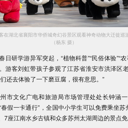
在湖北省襄阳市华侨城奇幻谷景区观看神奇动物大迁徙巡
（杨东 摄）
研学游异军突起，“植物科普”“民俗体验”“农
。游客刘虹带孩子参观了江苏省淮安市洪泽区
我们还去体验了一下磨豆腐，很有意思。”
市文化广电和旅游局市场管理处处长钟涵一
“春假一卡通行”，全国中小学生可以免费乘坐苏
、7座江南水乡古镇和众多苏州太湖周边的景点免