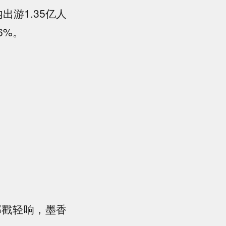
游1.35亿人
6%。
戳轻响，墨香