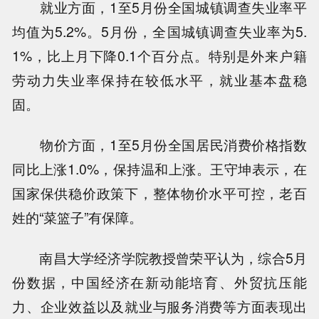
就业方面，1至5月份全国城镇调查失业率平
均值为5.2%。5月份，全国城镇调查失业率为5.
1%，比上月下降0.1个百分点。特别是外来户籍
劳动力失业率保持在较低水平，就业基本盘稳
固。
物价方面，1至5月份全国居民消费价格指数
同比上涨1.0%，保持温和上涨。王守坤表示，在
国家保供稳价政策下，整体物价水平可控，老百
姓的“菜篮子”有保障。
南昌大学经济学院教授曾荣平认为，综合5月
份数据，中国经济在新动能培育、外贸抗压能
力、企业效益以及就业与服务消费等方面表现出