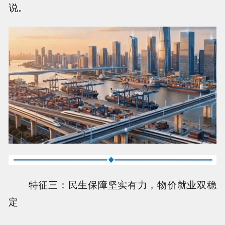
说。
特征三：民生保障坚实有力，物价就业双稳
定