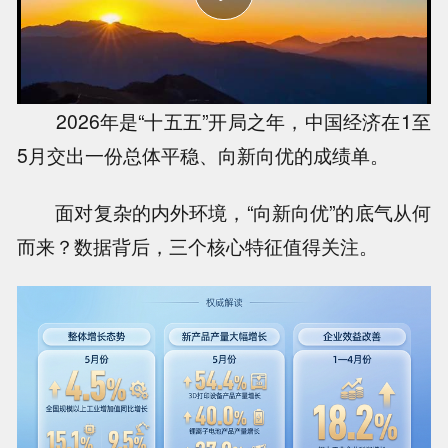
2026年是“十五五”开局之年，中国经济在1至
5月交出一份总体平稳、向新向优的成绩单。
面对复杂的内外环境，“向新向优”的底气从何
而来？数据背后，三个核心特征值得关注。