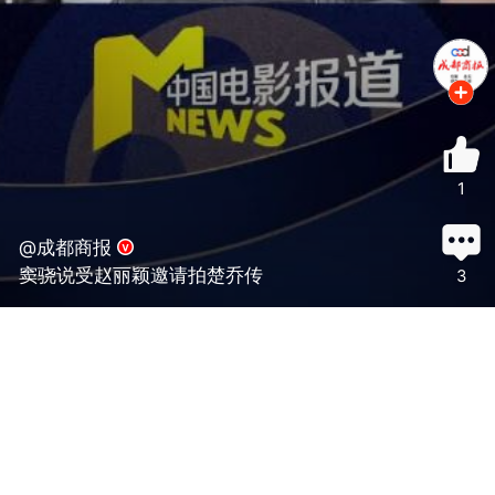
1
@成都商报
窦骁说受赵丽颖邀请拍楚乔传
3