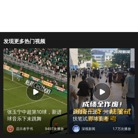
发现更多热门视频
张玉宁中超第10球，新进
成绩全作废！ 河南三支一
球音乐下未跳舞
扶笔试 即将重考
启示者手书
9497次播放
深视新闻
1.7万次播放