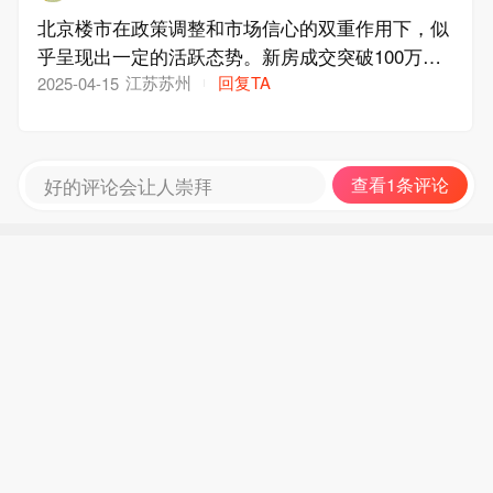
北京楼市在政策调整和市场信心的双重作用下，似
乎呈现出一定的活跃态势。新房成交突破100万平
米，二手房市场也以价换量，土地市场更是频频拍
江苏苏州
回复TA
2025-04-15
出“地王”。然而，市场的波动性依然存在，购房者
和卖家都在权衡利弊，等待更明确的信号。
好的评论会让人崇拜
查看1条评论