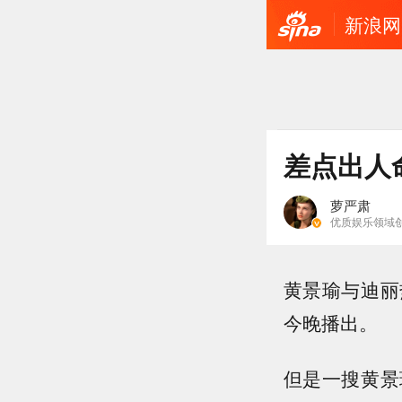
新浪网
差点出人
萝严肃
优质娱乐领域
黄景瑜与迪丽
今晚播出。
但是一搜黄景