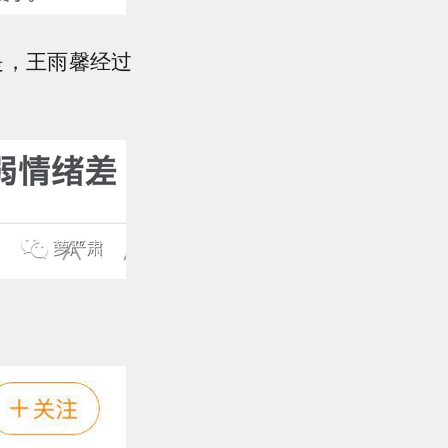
是，王雨馨经过
。