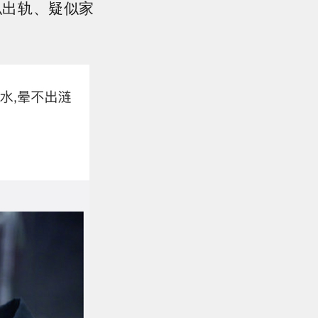
似出轨、疑似家