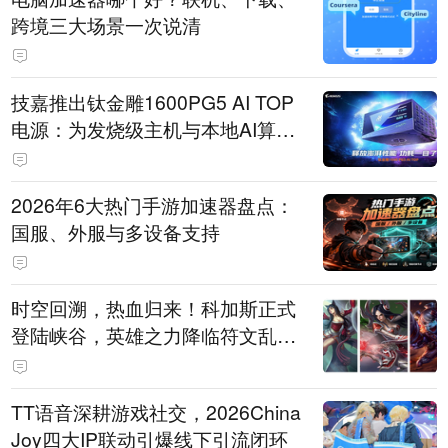
跨境三大场景一次说清
技嘉推出钛金雕1600PG5 AI TOP
电源：为发烧级主机与本地AI算力
打造旗舰供电方案
2026年6大热门手游加速器盘点：
国服、外服与多设备支持
时空回溯，热血归来！科加斯正式
登陆峡谷，英雄之力降临符文乱
斗！
TT语音深耕游戏社交，2026China
Joy四大IP联动引爆线下引流闭环