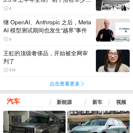
14.3万辆
4
继 OpenAI、Anthropic 之后，Meta
AI 模型测试期间也发生“越界”事件
9
王虹的顶级奢侈品，开始被全网审
判了
516
点击查看更多
汽车
新能源
新车
视频