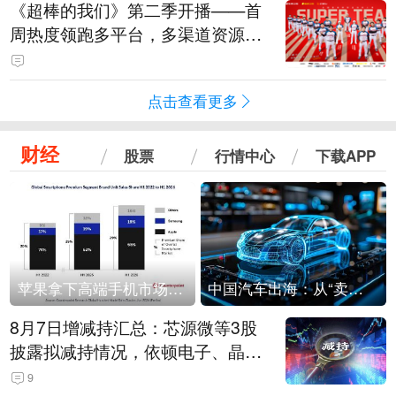
《超棒的我们》第二季开播——首
周热度领跑多平台，多渠道资源加
持助推棒球文化出圈
点击查看更多
财经
股票
行情中心
下载APP
苹果拿下高端手机市场65%的份额：iPhone 17系列功不可没
中国汽车出海：从“卖出去”到“走进去”
8月7日增减持汇总：芯源微等3股
披露拟减持情况，依顿电子、晶华
微拟增持（表）
9