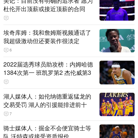
美记：目前没有明确的追求者 愿为
杜伦开出顶薪或接近顶薪的合同
埃奇库姆：我和詹姆斯视频通话了
我超级激动但还要装作很淡定
6
2022届选秀球员助攻榜：内姆哈德
1384次第一 班凯罗第2 杰伦威第3
湖人媒体人：如伦纳德重返猛龙的
交易受罚 湖人的引援能排进前十
7
骑士媒体人：掘金不会便宜骑士等
队 沃特森或接受资质报价