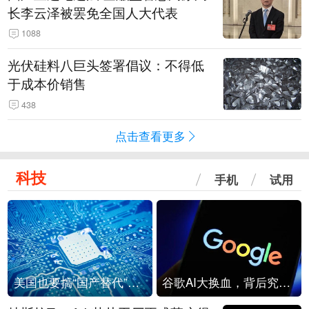
长李云泽被罢免全国人大代表
1088
光伏硅料八巨头签署倡议：不得低
于成本价销售
438
点击查看更多
科技
手机
试用
美国也要搞“国产替代”？先算清三笔账
谷歌AI大换血，背后究竟发生了什么？