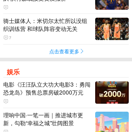
骑士媒体人：米切尔太忙所以没组
织训练营 和球队阵容变动无关
7
点击查看更多
娱乐
电影《汪汪队立大功大电影3：勇闯
恐龙岛》预售总票房破2000万元
理响中国·一笔一画｜推进城市更
新，勾勒“幸福之城”壮阔图景