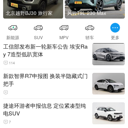
北京越野BJ30 旅行家
风云T9L 230 Max
新能源
SUV
MPV
轿车
更多
工信部发布新一轮新车公告 埃安Ra
y 7造型低趴宽体
114
新款智界R7申报图 换装半隐藏式门
把手
捷途环游者申报信息 定位紧凑型纯
电SUV
7