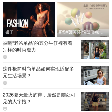
裙子
IPSA茵芙莎 悦己香氛凝露上市
被嘲“老爸单品”的五分牛仔裤有着
别样的时尚魔力
这件极简时尚单品如何实现适配多
元生活场景？
2026夏天最火的鞋，居然是随处可
见的人字拖？