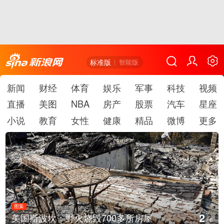
标准版
智能版
新闻
财经
体育
娱乐
军事
科技
视频
直播
美图
NBA
房产
股票
汽车
星座
小说
教育
女性
健康
精品
微博
更多
图集
3
多所房屋
叙利亚：大马士革发生爆炸
/
6