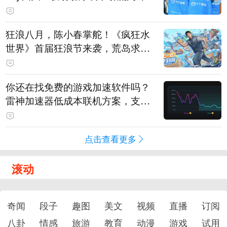
狂浪八月，陈小春掌舵！《疯狂水
世界》首届狂浪节来袭，荒岛求生
直播即将开启
你还在找免费的游戏加速软件吗？
雷神加速器低成本联机方案，支持
免费试用
点击查看更多
滚动
奇闻
段子
趣图
美文
视频
直播
订阅
八卦
情感
旅游
教育
动漫
游戏
试用