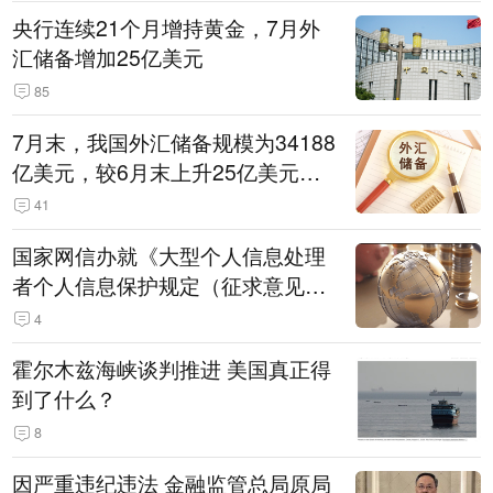
央行连续21个月增持黄金，7月外
汇储备增加25亿美元
85
7月末，我国外汇储备规模为34188
亿美元，较6月末上升25亿美元，
升幅为0.07%
41
国家网信办就《大型个人信息处理
者个人信息保护规定（征求意见
稿）》公开征求意见
4
霍尔木兹海峡谈判推进 美国真正得
到了什么？
8
因严重违纪违法 金融监管总局原局