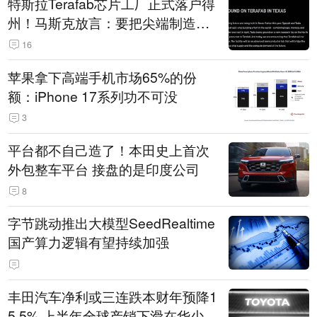
特斯拉Terafab芯片工厂正式落户得
州！马斯克放言：要把尖端制造带
回美国
16
苹果拿下高端手机市场65%的份
额：iPhone 17系列功不可没
3
平台都不自己造了！本田史上首次
外包整车平台 接盘的是印度公司
8
字节跳动推出大模型SeedRealtime
国产算力逻辑有望持续加强
丰田汽车净利或三连跌本财年预降1
5.5% 上半年全球产销下滑在华少卖