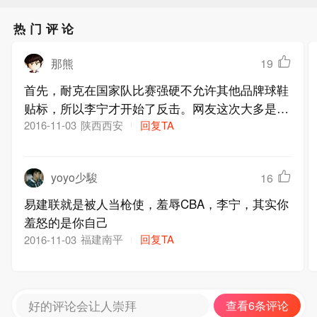
热门评论
那熊
19
首先，耐克在国家队比赛强硬不允许其他品牌球鞋
贴标，所以李宁才开始了反击。网友这次大多是明
白人。
陕西西安
回复TA
2016-11-03
yoyo少駿
16
易建联就是被人当枪使，羞辱CBA，李宁，其实你
羞怒的是你自己
福建南平
回复TA
2016-11-03
好的评论会让人崇拜
查看6条评论