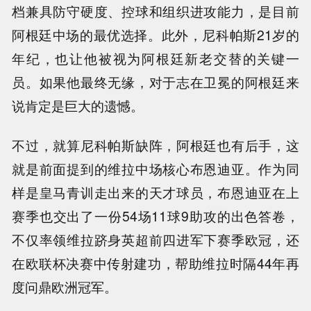
档兼具防守硬度、控球和组织进攻能力，是目前
阿根廷中场的最优选择。此外，尼科帕斯21岁的
年纪，也让他被视为阿根廷新老交替的关键一
员。如果他最终无缘，对于志在卫冕的阿根廷来
说肯定是巨大的遗憾。
不过，就算尼科帕斯缺阵，阿根廷也有后手，这
就是前面提到的维拉中场核心布恩迪亚。作为同
样是皇马青训走出来的天才球员，布恩迪亚在上
赛季也交出了一份54场11球9助攻的出色答卷，
不仅率领维拉跻身英超前四进军下赛季欧冠，还
在欧联杯决赛中传射建功，帮助维拉时隔44年再
度问鼎欧洲冠军。