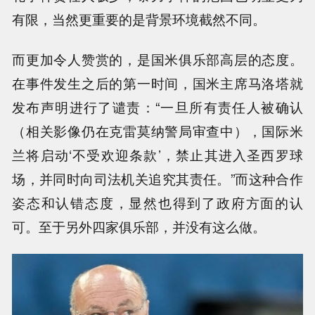
有限，当然更重要的是背景环境截然不同。
而更加令人赞赏的，是国米俱乐部高层的态度。
在事件发生之后的第一时间，国米主席马洛塔就
发布声明进行了谴责：“一旦所有责任人被确认
（相关影像仍在克雷莫纳警局审查中），国际米
兰将启动‘不受欢迎条款’，禁止其进入圣西罗球
场，并同时向司法机关追究其责任。”而这种合作
姿态和认错态度，显然也得到了政府方面的认
可。至于另外四家俱乐部，并没有这么做。