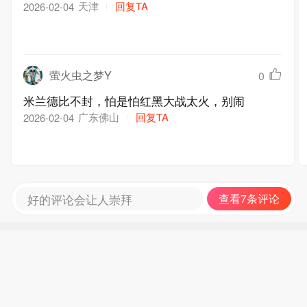
天津
回复TA
2026-02-04
萤火虫之梦Y
0
米兰德比不封，怕是怕红黑大战太火，别闹
广东佛山
回复TA
2026-02-04
好的评论会让人崇拜
查看7条评论