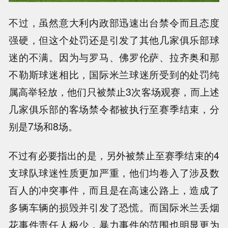
不过，虽然意大利内政部迅速出台禁令而且态度
强硬，但这个处罚还是引发了其他几家俱乐部球
迷的不满。因为与罗马、佛罗伦萨、拉齐奥和那
不勒斯球迷相比，国际米兰球迷所受到的处罚纯
属高举轻放，他们只被禁止3次客场观赛，而上述
几家俱乐部的客场禁令都被执行至赛季结束，分
别是7场和8场。
不过有必要指出的是，另外被禁止至赛季结束的4
支球队球迷性质更加严重，他们均卷入了涉及数
百人的冲突事件，而且是在高速公路上，造成了
多辆车辆的损毁并引发了恐慌。而国际米兰丢烟
花事件责任人极少，暴力事件的范围也明显更为