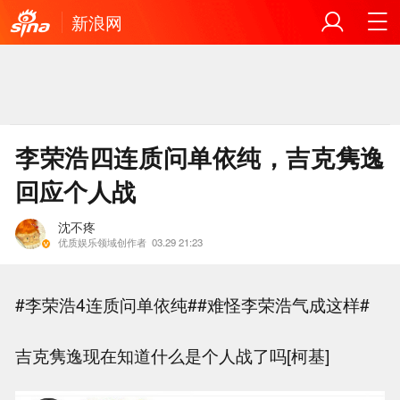
新浪网
李荣浩四连质问单依纯，吉克隽逸
回应个人战
沈不疼
优质娱乐领域创作者
03.29 21:23
#李荣浩4连质问单依纯##难怪李荣浩气成这样#
吉克隽逸现在知道什么是个人战了吗[柯基]