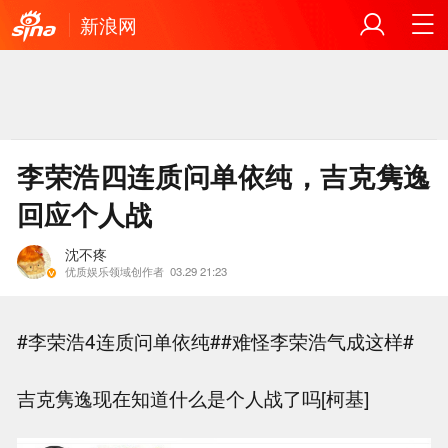
新浪网
李荣浩四连质问单依纯，吉克隽逸
回应个人战
沈不疼
优质娱乐领域创作者
03.29 21:23
#李荣浩4连质问单依纯##难怪李荣浩气成这样#
吉克隽逸现在知道什么是个人战了吗[柯基]