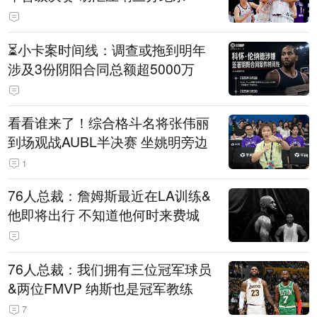
⏳️小卡案时间线：调查或拖到明年
涉及3份阴阳合同总额超5000万
看看谁来了！综合格斗名将张伟丽
到场观战AUBL半决赛 坐姚明旁边
1
76人总裁：詹姆斯最近在LA训练&
他即将出行 不知道他何时来费城
76人总裁：我们拥有三位冠军球员
&两位FMVP 纳斯也是冠军教练
7