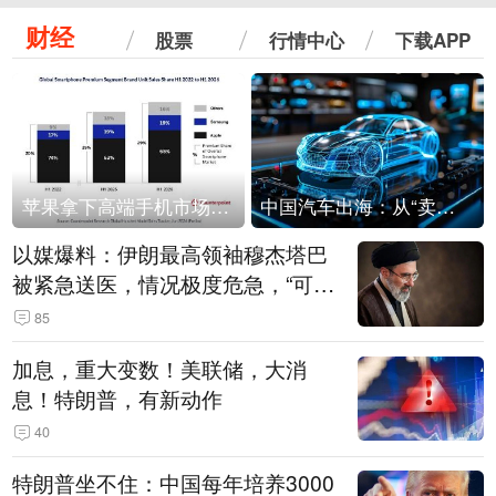
财经
股票
行情中心
下载APP
苹果拿下高端手机市场65%的份额：iPhone 17系列功不可没
中国汽车出海：从“卖出去”到“走进去”
以媒爆料：伊朗最高领袖穆杰塔巴
被紧急送医，情况极度危急，“可能
随时会死去”
85
加息，重大变数！美联储，大消
息！特朗普，有新动作
40
特朗普坐不住：中国每年培养3000