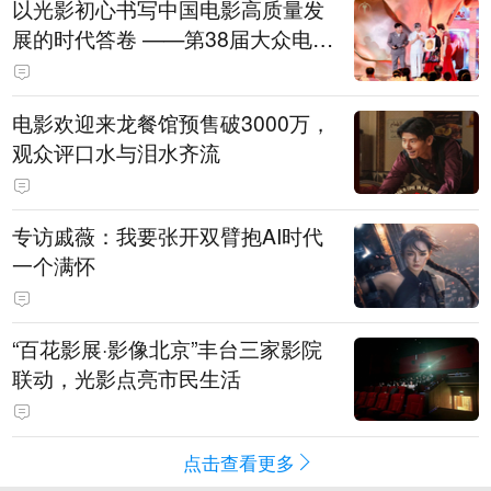
以光影初心书写中国电影高质量发
展的时代答卷 ——第38届大众电影
百花奖系列活动开幕晚会综述
电影欢迎来龙餐馆预售破3000万，
观众评口水与泪水齐流
专访戚薇：我要张开双臂抱AI时代
一个满怀
“百花影展·影像北京”丰台三家影院
联动，光影点亮市民生活
点击查看更多