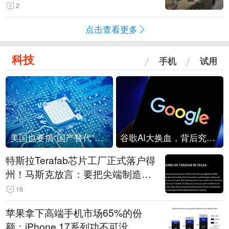
机
2
点击查看更多
科技
手机
试用
美国也要搞“国产替代”？先算清三笔账
谷歌AI大换血，背后究竟发生了什么？
特斯拉Terafab芯片工厂正式落户得
州！马斯克放言：要把尖端制造带
回美国
18
苹果拿下高端手机市场65%的份
额：iPhone 17系列功不可没