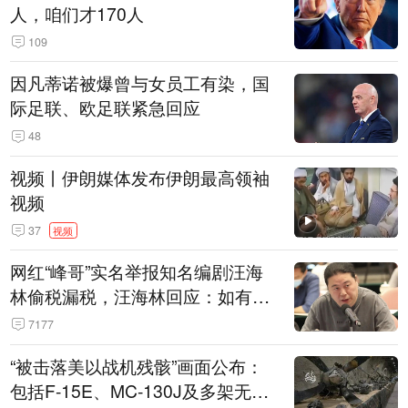
人，咱们才170人
109
因凡蒂诺被爆曾与女员工有染，国
际足联、欧足联紧急回应
48
视频丨伊朗媒体发布伊朗最高领袖
视频
37
视频
网红“峰哥”实名举报知名编剧汪海
林偷税漏税，汪海林回应：如有违
法行为，相关机构自会进行评判和
7177
处理
“被击落美以战机残骸”画面公布：
包括F-15E、MC-130J及多架无人