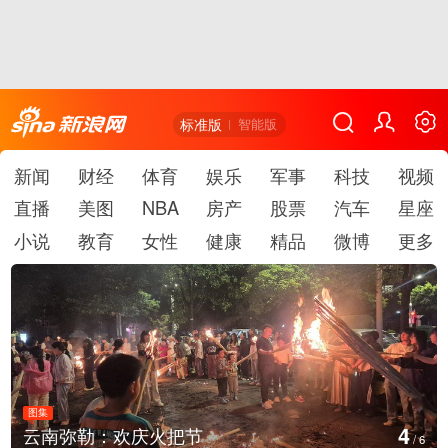
标准版
智能版
新闻
财经
体育
娱乐
军事
科技
视频
直播
美图
NBA
房产
股票
汽车
星座
小说
教育
女性
健康
精品
微博
更多
图集
4
云南弥勒：欢庆火把节
/
6