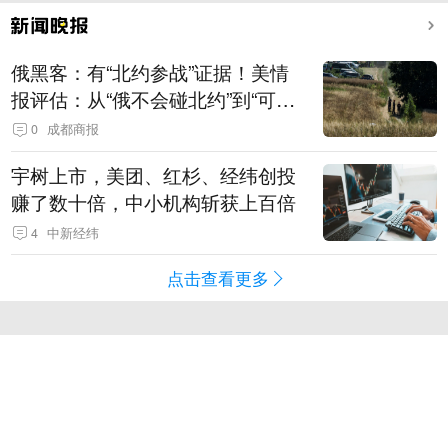
俄黑客：有“北约参战”证据！美情
报评估：从“俄不会碰北约”到“可能
发动有限攻击”
0
成都商报
宇树上市，美团、红杉、经纬创投
赚了数十倍，中小机构斩获上百倍
4
中新经纬
点击查看更多