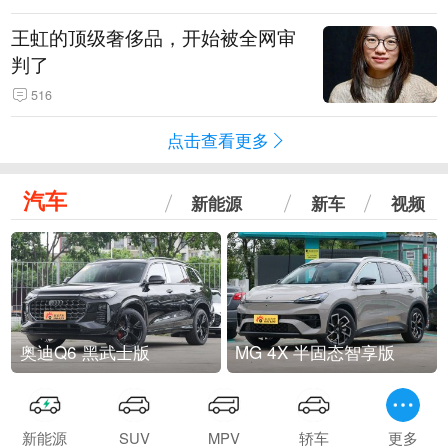
王虹的顶级奢侈品，开始被全网审
判了
516
点击查看更多
汽车
新能源
新车
视频
奥迪Q6 黑武士版
MG 4X 半固态智享版
新能源
SUV
MPV
轿车
更多