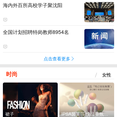
海内外百所高校学子聚沈阳
全国计划招聘特岗教师8954名
点击查看更多
时尚
女性
裙子
IPSA茵芙莎 悦己香氛凝露上市