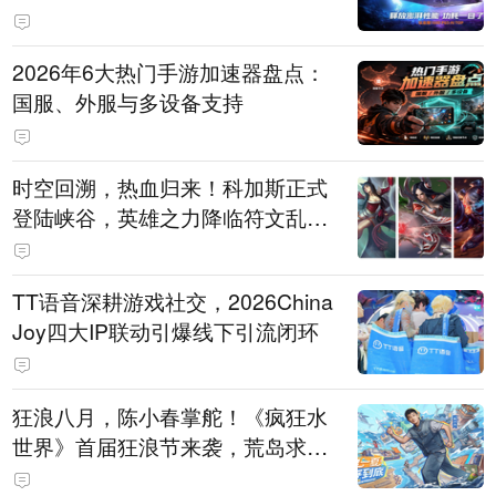
打造旗舰供电方案
2026年6大热门手游加速器盘点：
国服、外服与多设备支持
时空回溯，热血归来！科加斯正式
登陆峡谷，英雄之力降临符文乱
斗！
TT语音深耕游戏社交，2026China
Joy四大IP联动引爆线下引流闭环
狂浪八月，陈小春掌舵！《疯狂水
世界》首届狂浪节来袭，荒岛求生
直播即将开启