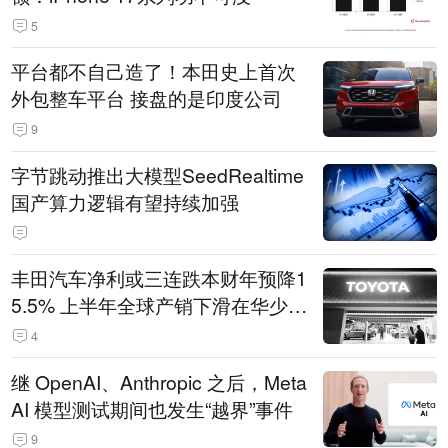
5
平台都不自己造了！本田史上首次
外包整车平台 接盘的是印度公司
9
字节跳动推出大模型SeedRealtime
国产算力逻辑有望持续加强
丰田汽车净利或三连跌本财年预降1
5.5% 上半年全球产销下滑在华少卖
14.3万辆
4
继 OpenAI、Anthropic 之后，Meta
AI 模型测试期间也发生“越界”事件
9