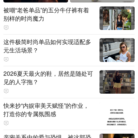
被嘲“老爸单品”的五分牛仔裤有着
别样的时尚魔力
这件极简时尚单品如何实现适配多
元生活场景？
2026夏天最火的鞋，居然是随处可
见的人字拖？
快来抄“内娱审美天赋怪”的作业，
打造你的专属氛围感
亲密关系中的爱与恐惧，被这部恐