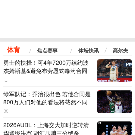
体育
焦点赛事
体坛快讯
高尔夫
勇士的抉择！可4年7200万续约波
杰姆斯基&避免布劳恩式毒药合同
绿军队记：乔治很出色 若他合同是
800万人们对他的看法将截然不同
2026AUBL：上海交大加时逆转清
华晋级决赛 胡汇压哨三分绝杀