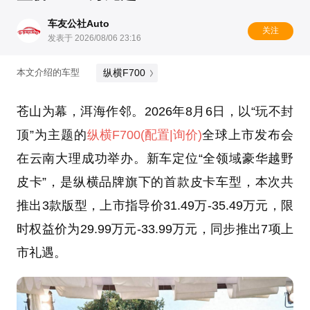
车友公社Auto
关注
发表于 2026/08/06 23:16
纵横F700
本文介绍的车型
苍山为幕，洱海作邻。2026年8月6日，以“玩不封
顶”为主题的
纵横F700
(配置
|询价)
全球上市发布会
在云南大理成功举办。新车定位“全领域豪华越野
皮卡”，是纵横品牌旗下的首款皮卡车型，本次共
推出3款版型，上市指导价31.49万-35.49万元，限
时权益价为29.99万元-33.99万元，同步推出7项上
市礼遇。