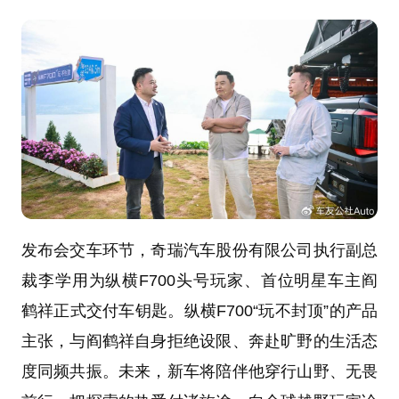
发布会交车环节，奇瑞汽车股份有限公司执行副总
裁李学用为纵横F700头号玩家、首位明星车主阎
鹤祥正式交付车钥匙。纵横F700“玩不封顶”的产品
主张，与阎鹤祥自身拒绝设限、奔赴旷野的生活态
度同频共振。未来，新车将陪伴他穿行山野、无畏