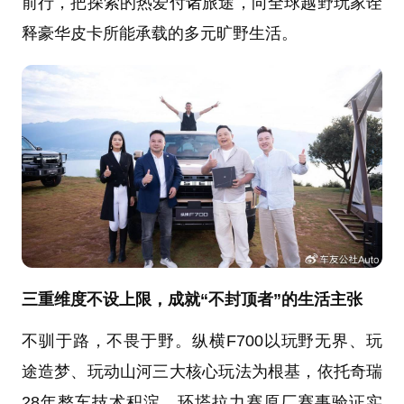
前行，把探索的热爱付诸旅途，向全球越野玩家诠
释豪华皮卡所能承载的多元旷野生活。
三重维度不设上限，成就“不封顶者”的生活主张
不驯于路，不畏于野。纵横F700以玩野无界、玩
途造梦、玩动山河三大核心玩法为根基，依托奇瑞
28年整车技术积淀、环塔拉力赛原厂赛事验证实