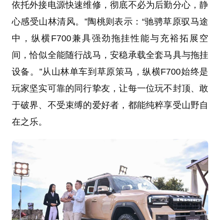
依托外接电源快速维修，彻底不必为后勤分心，静
心感受山林清风。”陶桃则表示：“驰骋草原驭马途
中，纵横F700兼具强劲拖挂性能与充裕拓展空
间，恰似全能随行战马，安稳承载全套马具与拖挂
设备。”从山林单车到草原策马，纵横F700始终是
玩家坚实可靠的同行挚友，让每一位玩不封顶、敢
于破界、不受束缚的爱好者，都能纯粹享受山野自
在之乐。