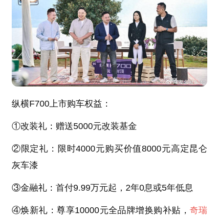
纵横F700上市购车权益：
①改装礼：赠送5000元改装基金
②限定礼：限时4000元购买价值8000元高定昆仑
灰车漆
③金融礼：首付9.99万元起，2年0息或5年低息
④焕新礼：尊享10000元全品牌增换购补贴，
奇瑞