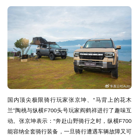
国内顶尖极限骑行玩家张京坤、“马背上的花木
兰”陶桃与纵横F700头号玩家阎鹤祥进行了趣味互
动。张京坤表示：“奔赴山野骑行之时，纵横F700
能容纳全套骑行装备，一旦骑行遭遇车辆故障又可