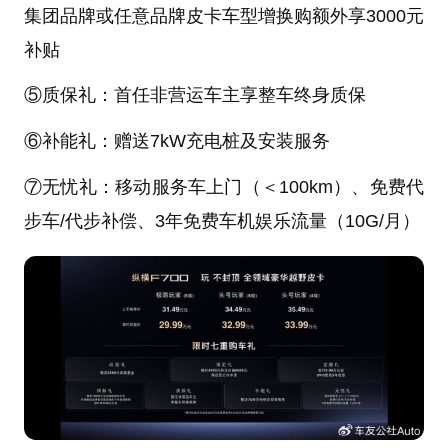
集团品牌或任意品牌皮卡车型增换购额外享3000元
补贴
⑤质保礼：首任非营运车主享整车终身质保
⑥补能礼：赠送7kW充电桩及安装服务
⑦无忧礼：移动服务车上门（＜100km）、免费代
步车/代步补偿、3年免费车机娱乐流量（10G/月）