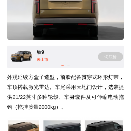
钛9
询底价
未上市
外观延续方盒子造型，前脸配备贯穿式环形灯带，
车顶搭载激光雷达。车尾采用天地门设计，选装提
供21/22英寸多种轮毂、车身套件及可伸缩电动拖
钩（拖挂质量2000kg）。