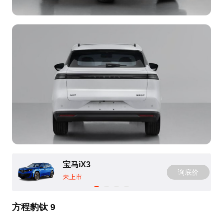
宝马iX3
询底价
未上市
方程豹钛 9