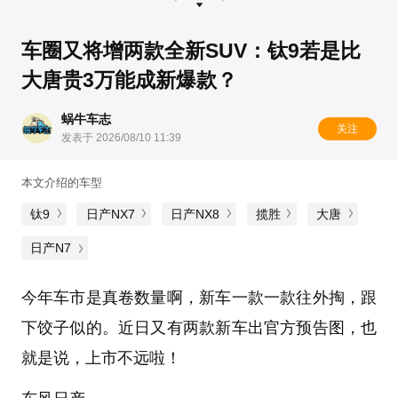
车圈又将增两款全新SUV：钛9若是比
大唐贵3万能成新爆款？
蜗牛车志
关注
发表于 2026/08/10 11:39
本文介绍的车型
钛9
日产NX7
日产NX8
揽胜
大唐
日产N7
今年车市是真卷数量啊，新车一款一款往外掏，跟
下饺子似的。近日又有两款新车出官方预告图，也
就是说，上市不远啦！