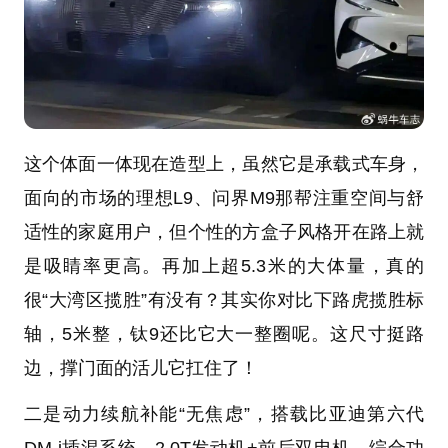
这个体面一体现在造型上，虽然它是承载式车身，
面向的市场的理想L9、问界M9那帮注重空间与舒
适性的家庭用户，但个性的方盒子风格开在路上就
是吸睛率更高。再加上超5.3米的大体量，真的
很“大湾区揽胜”有没有？其实你对比下路虎揽胜标
轴，5米整，钛9还比它大一整圈呢。这尺寸挺路
边，撑门面的活儿它扛住了！
二是动力续航补能“无焦虑”，搭载比亚迪第六代
DM-i插混系统，2.0T发动机+前后双电机，综合功