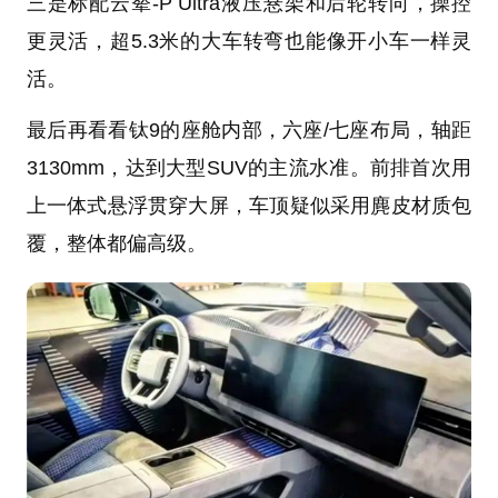
三是标配云辇-P Ultra液压悬架和后轮转向，操控
更灵活，超5.3米的大车转弯也能像开小车一样灵
活。
最后再看看钛9的座舱内部，六座/七座布局，轴距
3130mm，达到大型SUV的主流水准。前排首次用
上一体式悬浮贯穿大屏，车顶疑似采用麂皮材质包
覆，整体都偏高级。