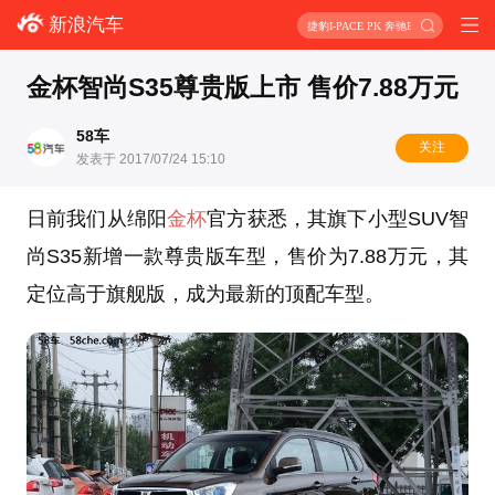
新浪汽车
捷豹I-PACE PK 奔驰EQC
金杯智尚S35尊贵版上市 售价7.88万元
58车
关注
发表于 2017/07/24 15:10
日前我们从绵阳
金杯
官方获悉，其旗下小型SUV智
尚S35新增一款尊贵版车型，
售价为7.88万元
，其
定位高于旗舰版，成为最新的顶配车型。