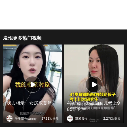
发现更多热门视频
我去相亲，女房东竟然
41岁女子为鼓励女儿考上9
85研究生
千里茶香sunny
8723次播放
潇湘晨报
2.2万次播放