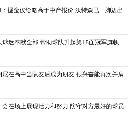
gel：掘金仅给略高于中产报价 沃特森已一脚迈出
人球迷奉献全部 帮助球队升起第18面冠军旗帜
朗尼在高中当队友后成为朋友 很兴奋能再次并肩
：会在场上展现活力和努力 防守对方最好的球员