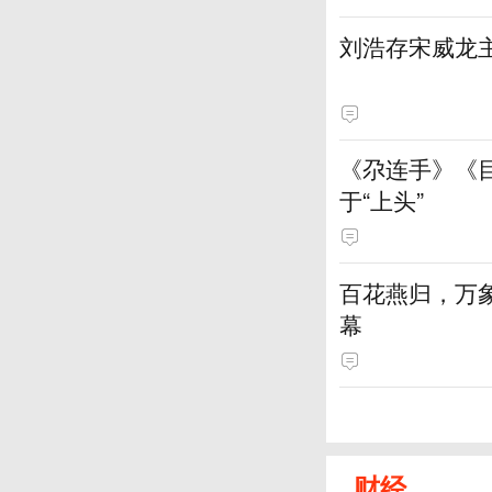
刘浩存宋威龙
《尕连手》《
于“上头”
百花燕归，万
幕
财经