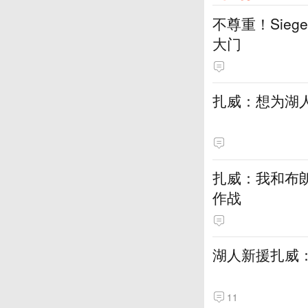
不尊重！Sie
大门
扎威：想为湖
扎威：我和布
作战
湖人新援扎威
11