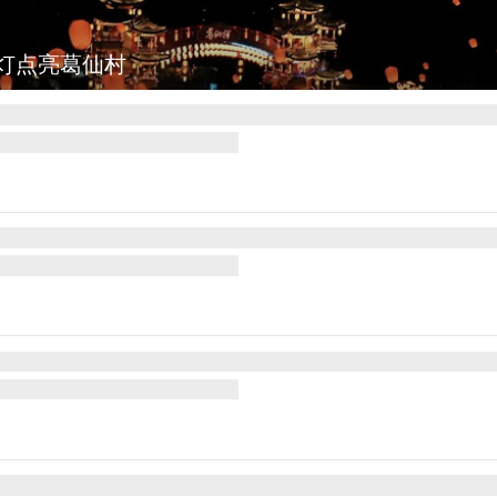
灯点亮葛仙村