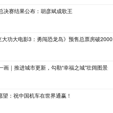
》总决赛结果公布：胡彦斌成歌王
大功大电影3：勇闯恐龙岛》预售总票房破2000
一画｜推进城市更新，勾勒“幸福之城”壮阔图景
日愿望：祝中国机车在世界通赢！