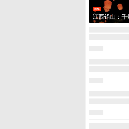
图集
江西铅山：千