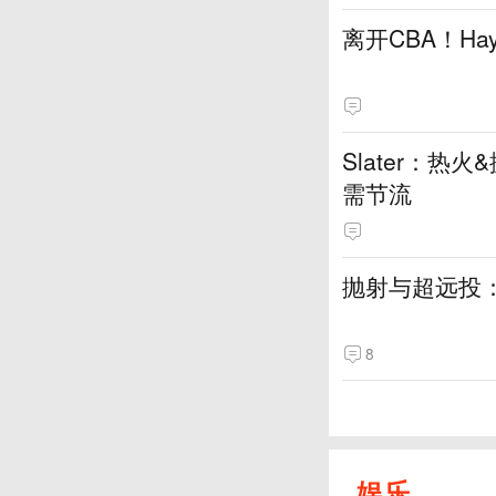
离开CBA！H
Slater：
需节流
抛射与超远投
8
娱乐