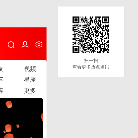
扫一扫
扫一扫
查看更多热点资讯
查看更多热点资讯
技
视频
车
星座
博
更多