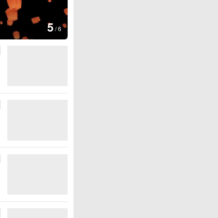
图集
5
上海：七彩稻田画迎最佳观赏期
/
6