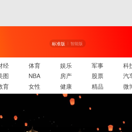
标准版
智能版
财经
体育
娱乐
军事
科
美图
NBA
房产
股票
汽
教育
女性
健康
精品
微