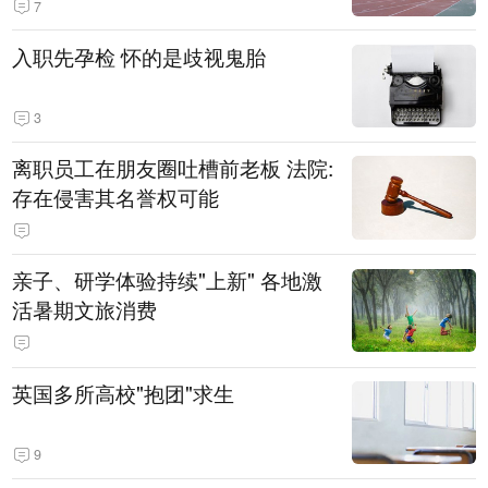
7
入职先孕检 怀的是歧视鬼胎
3
离职员工在朋友圈吐槽前老板 法院:
存在侵害其名誉权可能
亲子、研学体验持续"上新" 各地激
活暑期文旅消费
英国多所高校"抱团"求生
9