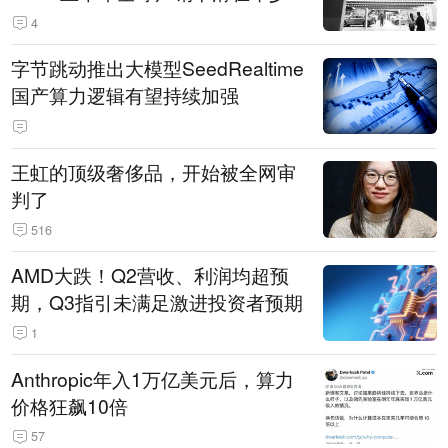
14.3万辆
4
字节跳动推出大模型SeedRealtime
国产算力逻辑有望持续加强
王虹的顶级奢侈品，开始被全网审
判了
516
AMD大跌！Q2营收、利润均超预
期，Q3指引未满足激进投资者预期
1
Anthropic年入1万亿美元后，算力
价格狂飙10倍
57