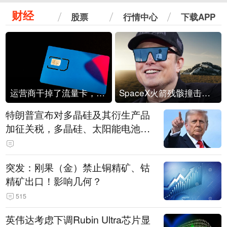
财经
股票
行情中心
下载APP
运营商干掉了流量卡，他们真的玩不起了
SpaceX火箭残骸撞击月球
特朗普宣布对多晶硅及其衍生产品
加征关税，多晶硅、太阳能电池等
设置最低进口价格
突发：刚果（金）禁止铜精矿、钴
精矿出口！影响几何？
515
英伟达考虑下调Rubin Ultra芯片显