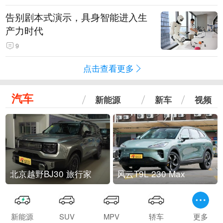
告别剧本式演示，具身智能进入生
产力时代
9
点击查看更多
汽车
新能源
新车
视频
北京越野BJ30 旅行家
风云T9L 230 Max
新能源
SUV
MPV
轿车
更多