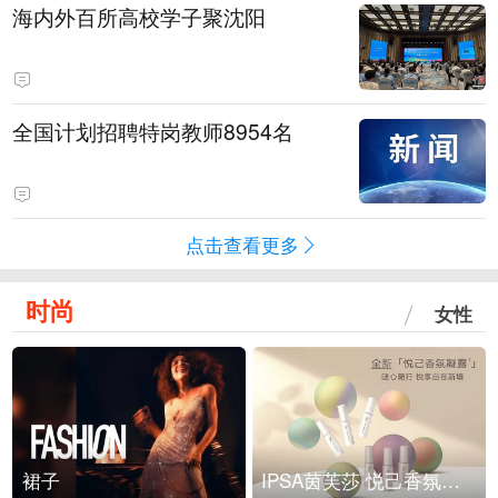
海内外百所高校学子聚沈阳
全国计划招聘特岗教师8954名
点击查看更多
时尚
女性
裙子
IPSA茵芙莎 悦己香氛凝露上市