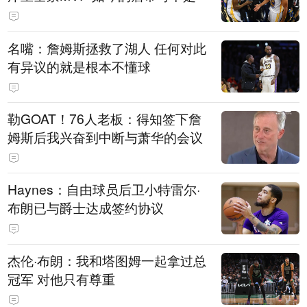
名嘴：詹姆斯拯救了湖人 任何对此
有异议的就是根本不懂球
勒GOAT！76人老板：得知签下詹
姆斯后我兴奋到中断与萧华的会议
Haynes：自由球员后卫小特雷尔·
布朗已与爵士达成签约协议
杰伦·布朗：我和塔图姆一起拿过总
冠军 对他只有尊重