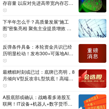
存容量 以应对先进高带宽内存芯片
短缺问题
下半年怎么干？高质量发展“施工
图”密集亮相 聚焦主业提质增效 国
资央企向AI要动能
反弹条件具备：本轮资金共识已经
历明显松动！发布300+可落地AI应
用；跨境支付+AI智能体；密码安全
主力军
最糟糕时刻或已过：底牌已亮明，8
月倾向V型反攻非L型筑底！高端制
造与跨境电商融合；IT设备+机器人
+芯片
A股底部或确认：战略看多港股互
联网！IT设备+机器人+数字货币；