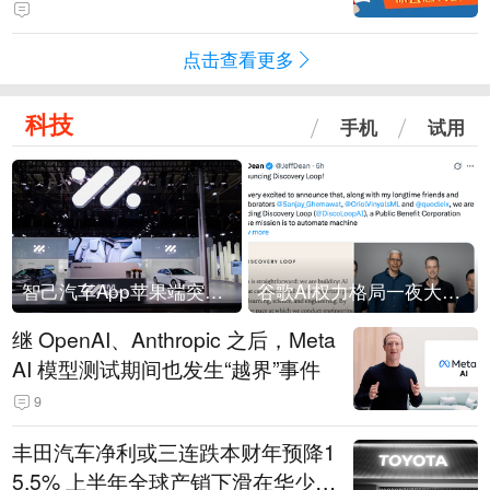
跨境支付+算力+AI智能体；跨境支
付+国资
点击查看更多
科技
手机
试用
智己汽车App苹果端突然“下架”
谷歌AI权力格局一夜大洗牌
继 OpenAI、Anthropic 之后，Meta
AI 模型测试期间也发生“越界”事件
9
丰田汽车净利或三连跌本财年预降1
5.5% 上半年全球产销下滑在华少卖