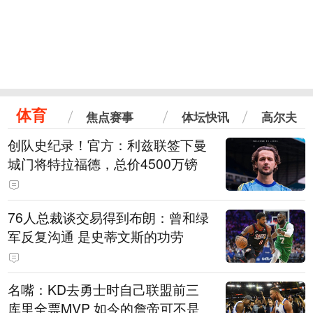
体育
焦点赛事
体坛快讯
高尔夫
创队史纪录！官方：利兹联签下曼
城门将特拉福德，总价4500万镑
76人总裁谈交易得到布朗：曾和绿
军反复沟通 是史蒂文斯的功劳
名嘴：KD去勇士时自己联盟前三
库里全票MVP 如今的詹帝可不是