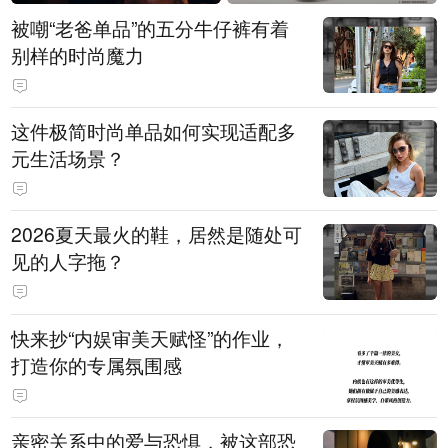
被嘲“老爸单品”的五分牛仔裤有着
别样的时尚魔力
这件极简时尚单品如何实现适配多
元生活场景？
2026夏天最火的鞋，居然是随处可
见的人字拖？
快来抄“内娱审美天赋怪”的作业，
打造你的专属氛围感
亲密关系中的爱与恐惧，被这部恐