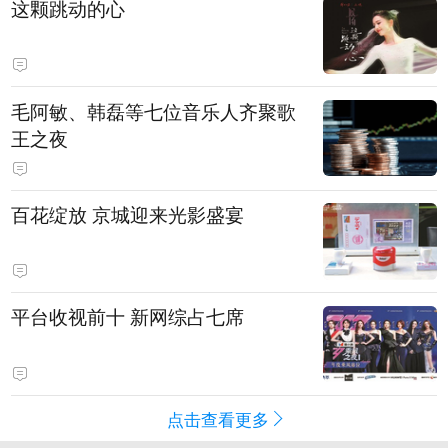
这颗跳动的心
毛阿敏、韩磊等七位音乐人齐聚歌
王之夜
百花绽放 京城迎来光影盛宴
平台收视前十 新网综占七席
点击查看更多