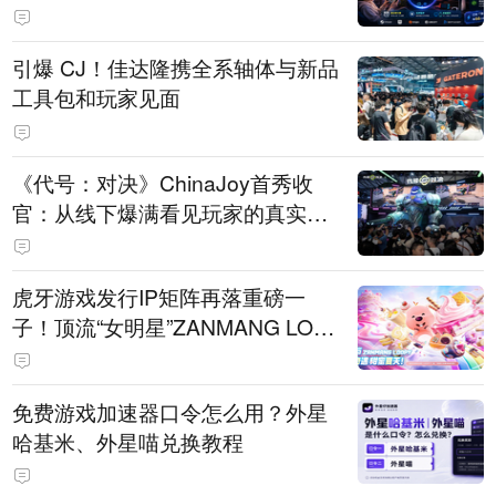
引爆 CJ！佳达隆携全系轴体与新品
工具包和玩家见面
《代号：对决》ChinaJoy首秀收
官：从线下爆满看见玩家的真实期
待
虎牙游戏发行IP矩阵再落重磅一
子！顶流“女明星”ZANMANG LOO
PY 正版3D消除手游《消消奇遇》
惊喜曝光
免费游戏加速器口令怎么用？外星
哈基米、外星喵兑换教程