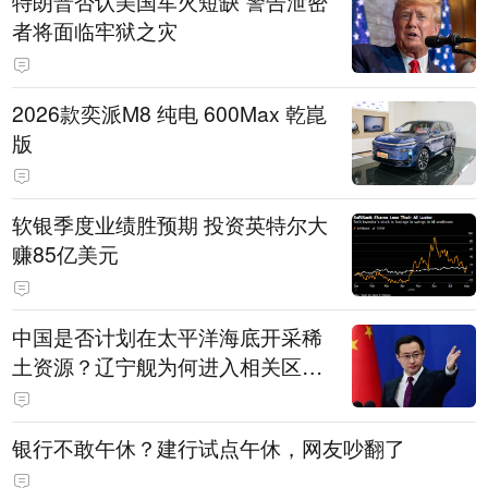
特朗普否认美国军火短缺 警告泄密
者将面临牢狱之灾
2026款奕派M8 纯电 600Max 乾崑
版
软银季度业绩胜预期 投资英特尔大
赚85亿美元
中国是否计划在太平洋海底开采稀
土资源？辽宁舰为何进入相关区
域？外交部回应
银行不敢午休？建行试点午休，网友吵翻了