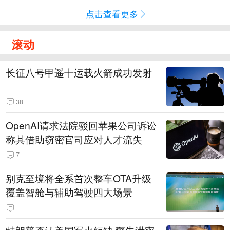
点击查看更多
滚动
长征八号甲遥十运载火箭成功发射
38
OpenAI请求法院驳回苹果公司诉讼
称其借助窃密官司应对人才流失
7
别克至境将全系首次整车OTA升级
覆盖智舱与辅助驾驶四大场景