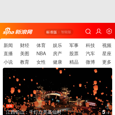
标准版
智能版
新闻
财经
体育
娱乐
军事
科技
视频
直播
美图
NBA
房产
股票
汽车
星座
小说
教育
女性
健康
精品
微博
更多
图集
6
上海：七彩稻田画迎最佳观赏
/
6